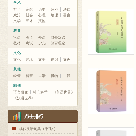
学术
哲学
宗教
历史
经济
法律
政治
社会
心理
地理
语言
文学
艺术
其他
教育
汉语
英语
外语
对外汉语
教材
考试
少儿
教育理论
文化
文化
艺术
文学
传记
文创
其他
经管
科普
生活
博物
古籍
辑刊
语言研究
社会科学
《英语世界》
《汉语世界》
1
现代汉语词典（第7版）