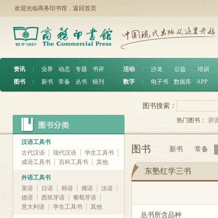
欢迎光临商务印书馆，
返回首页
资讯
︱
业界
动态
专题
书评
活动
︱
沙龙
公益
培训
图书
︱
新书
常备
丛书
辑刊
数字
︱
电子书
数据库
APP
图书搜索：
热门图书：
辞
汉语工具书
图书
新书
常备
古代汉语
现代汉语
学生工具书
成语工具书
百科工具书
其他
东塾红学三书
外语工具书
英语
日语
韩语
俄语
法语
德语
西班牙语
葡萄牙语
意大利语
学生工具书
其他
丛书所含品种