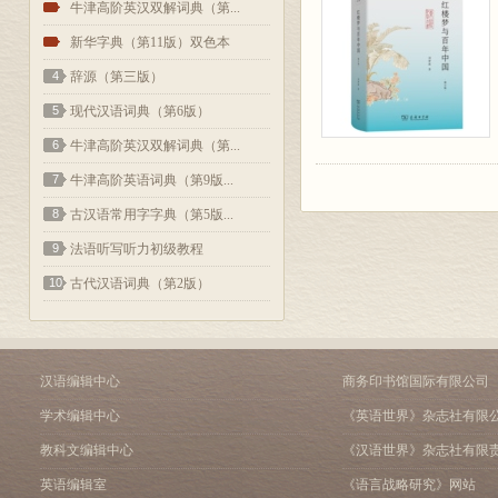
2
牛津高阶英汉双解词典（第...
3
新华字典（第11版）双色本
4
辞源（第三版）
5
现代汉语词典（第6版）
6
牛津高阶英汉双解词典（第...
7
牛津高阶英语词典（第9版...
8
古汉语常用字字典（第5版...
9
法语听写听力初级教程
10
古代汉语词典（第2版）
汉语编辑中心
商务印书馆国际有限公司
学术编辑中心
《英语世界》杂志社有限
教科文编辑中心
《汉语世界》杂志社有限
英语编辑室
《语言战略研究》网站