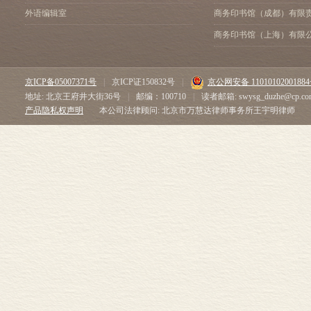
外语编辑室
商务印书馆（成都）有限
商务印书馆（上海）有限
京ICP备05007371号
|
京ICP证150832号
|
京公网安备 1101010200188
地址: 北京王府井大街36号
|
邮编：100710
|
读者邮箱: swysg_duzhe@cp.co
产品隐私权声明
本公司法律顾问: 北京市万慧达律师事务所王宇明律师