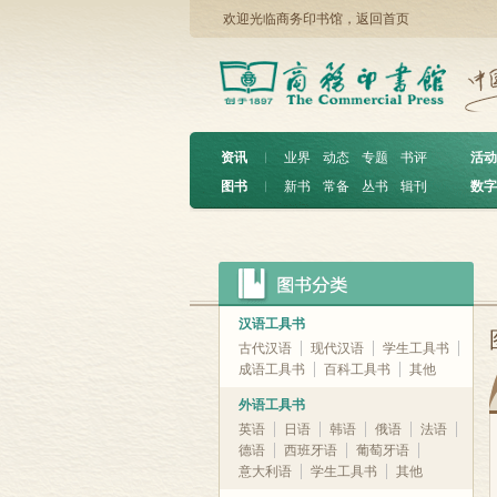
欢迎光临商务印书馆，
返回首页
资讯
︱
业界
动态
专题
书评
活动
图书
︱
新书
常备
丛书
辑刊
数字
汉语工具书
古代汉语
现代汉语
学生工具书
成语工具书
百科工具书
其他
外语工具书
英语
日语
韩语
俄语
法语
德语
西班牙语
葡萄牙语
意大利语
学生工具书
其他