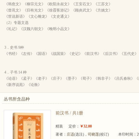
《韩愈文》《柳宗元文》《欧阳永叔文》《王安石文》《三苏文》
《曾巩文》《归有光文》《徐霞客游记》《顾炎武文》《方姚文》
《世说新语》《文心雕龙》《文史通义》
（2）专题文选
《礼记》《汉魏六朝文》《晚明小品文》
3．史书 9种
《书经》《左传》《国语》《战国策》《史记》《前汉书》《后汉书》《五代史》
4．子书 14 种
《论语》《孟子》《老子》《庄子》《墨子》《荀子》《韩非子》《吕氏春秋》《
《新序说苑》《论衡》
丛书所含品种
前汉书 / 共1册
精装
定价：
￥32.00
著者：
庄适
(选注)，
司晓莲
(校订)
本印时间：20