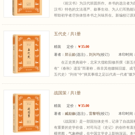
《前汉书》为汉代班固所作。本书的选注者为
汉书》特色的文法谨严、叙事生动、为人们耳熟能
帮助初学者尽快体悟本书之兴味所在。新编校订原则
五代史 / 共1册
精装
定价：
￥35.00
著者：
郑云龄
(选注)，
刘兴均
(校订)
本印时间：
在正史类典籍中，北宋大儒欧阳修所撰《新五
有“《春秋》遗旨”而著称，殊非其他缀辑旧篇、成
五代史》“列传”中“择其事绩之足以代表一代者”缀为
战国策 / 共1册
精装
定价：
￥35.00
著者：
臧励龢
(选注)，
雷黎明
(校订)
本印时间：
《战国策》是一部国别体史书，记录了自战国
有重要的史学价值，对司马迁《史记》的创作有直
横捭阖，气象峥嵘，在中国文学史上影响深远。本书