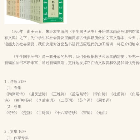
1926年，由王云五、朱经农主编的《学生国学丛书》开始陆续由商务印书馆出
有文库》之下，为中学生和社会普及层面阅读古代典籍所做的文言文选本。今天，
读能力的社会需要，我们决定对这套丛书进行适应现代的加工编辑，将它介绍给今
《学生国学丛书》是一套开放的丛书，我们会根据教学和读者的需要，补充一
新编的丛书不断丰富，通过新编激活，更好地发挥它在语文教育和弘扬我国优秀传
1．诗歌 21种
（1）专集
《陶渊明诗》《谢灵运诗》《王维诗》《孟浩然诗》《李白诗》《杜甫诗》《白居
诗》《黄仲则诗》《李后主词》《二晏词》《苏辛词》《周姜词》
（2）总集
《诗经》《楚辞》《古诗源》《十八家诗钞》《宋词》《元曲》
2．文集 16种
（1）作家专集