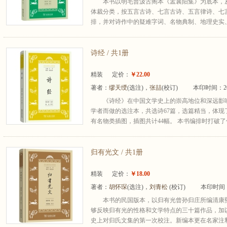
本书以明毛晋汲古阁本《孟襄阳集》为底本，从
体裁分类，按五言古诗、七言古诗、五言律诗、七
排，并对诗作中的疑难字词、名物典制、地理史实、
诗经 / 共1册
精装
定价：
￥22.00
著者：
缪天绶
(选注)，
张喆
(校订)
本印时间：20
《诗经》在中国文学史上的崇高地位和深远影
学者而做的选注本，共选诗67篇，选篇精当，体现
有名物类插图，插图共计44幅。 本书编排时打破了传统的
归有光文 / 共1册
精装
定价：
￥18.00
著者：
胡怀琛
(选注)，
刘青松
(校订)
本印时间：
本书的民国版本，以归有光曾孙归庄所编清康
够反映归有光的性格和文学特点的三十篇作品，加
史上对归氏文集的第一次校注。新编本更在名家注释