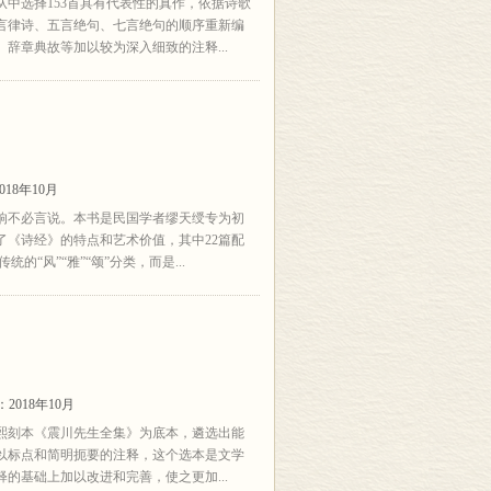
中选择153首具有代表性的真作，依据诗歌
言律诗、五言绝句、七言绝句的顺序重新编
辞章典故等加以较为深入细致的注释...
18年10月
响不必言说。本书是民国学者缪天绶专为初
了《诗经》的特点和艺术价值，其中22篇配
“风”“雅”“颂”分类，而是...
2018年10月
熙刻本《震川先生全集》为底本，遴选出能
以标点和简明扼要的注释，这个选本是文学
的基础上加以改进和完善，使之更加...