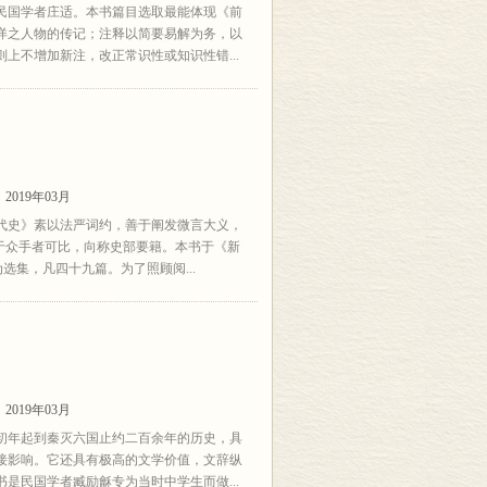
民国学者庄适。本书篇目选取最能体现《前
详之人物的传记；注释以简要易解为务，以
上不增加新注，改正常识性或知识性错...
2019年03月
代史》素以法严词约，善于阐发微言大义，
于众手者可比，向称史部要籍。本书于《新
选集，凡四十九篇。为了照顾阅...
2019年03月
初年起到秦灭六国止约二百余年的历史，具
接影响。它还具有极高的文学价值，文辞纵
是民国学者臧励龢专为当时中学生而做...