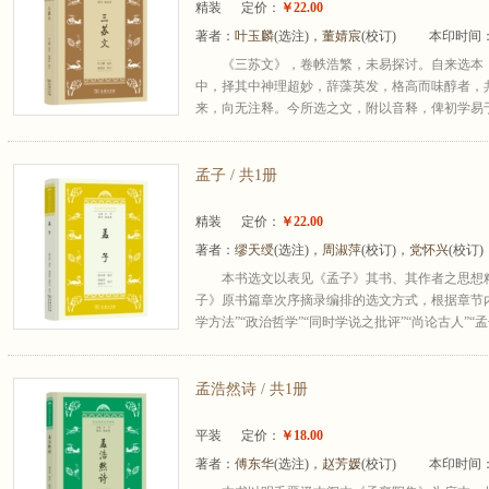
精装
定价：
￥22.00
著者：
叶玉麟
(选注)，
董婧宸
(校订)
本印时间：
《三苏文》，卷帙浩繁，未易探讨。自来选本
中，择其中神理超妙，辞藻英发，格高而味醇者，
来，向无注释。今所选之文，附以音释，俾初学易于
孟子 / 共1册
精装
定价：
￥22.00
著者：
缪天绶
(选注)，
周淑萍
(校订)，
党怀兴
(校订
本书选文以表见《孟子》其书、其作者之思想
子》原书篇章次序摘录编排的选文方式，根据章节内容
学方法”“政治哲学”“同时学说之批评”“尚论古人”“孟
孟浩然诗 / 共1册
平装
定价：
￥18.00
著者：
傅东华
(选注)，
赵芳媛
(校订)
本印时间：