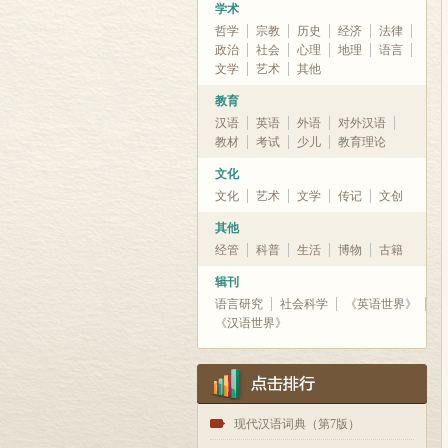
学术
哲学
宗教
历史
经济
法律
政治
社会
心理
地理
语言
文学
艺术
其他
教育
汉语
英语
外语
对外汉语
教材
考试
少儿
教育理论
文化
文化
艺术
文学
传记
文创
其他
经管
科普
生活
博物
古籍
辑刊
语言研究
社会科学
《英语世界》
《汉语世界》
1
现代汉语词典（第7版）