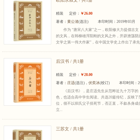
欧阳永叔文 / 共1册
精装
定价：
￥26.00
著者：
黄公渚
(选注)
本印时间：2019年03月
作为 “唐宋八大家”之一，欧阳修大力提倡古
的文风，在韩柳雄浑阳刚的文风之外，开辟澹荡阴
文学之第一伟大作家”，在中国文学史上作出了承先启
后汉书 / 共1册
精装
定价：
￥28.00
著者：
庄适
(选注)，
伏奕冰
(校订)
本印时间：20
《后汉书》，是庄适先生从范晔近九十万字的
色，也适合高中学生阅读。共选20篇传纪，反映
位，很不以班氏父子排死节，否正直，不叙杀身成
立...
三苏文 / 共1册