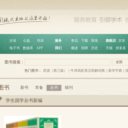
︱
沙龙
公益
培训
服务
︱
售后
下载
联络
旗舰店
京东
︱
电子书
数据库
APP
我们
︱
概述
招聘
历史
天猫
拼多多
图书搜索：
全部
热门图书：
辞源（第三版）
|
牛津高阶英汉双解词典
|
新华字典
|
图书
新书
常备
丛书
辑刊
学生国学丛书新编