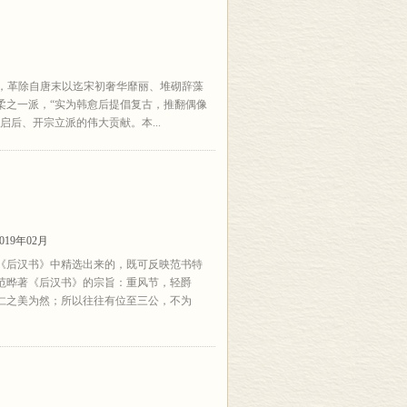
文，革除自唐末以迄宋初奢华靡丽、堆砌辞藻
柔之一派，“实为韩愈后提倡复古，推翻偶像
后、开宗立派的伟大贡献。本...
19年02月
《后汉书》中精选出来的，既可反映范书特
了范晔著《后汉书》的宗旨：重风节，轻爵
仁之美为然；所以往往有位至三公，不为