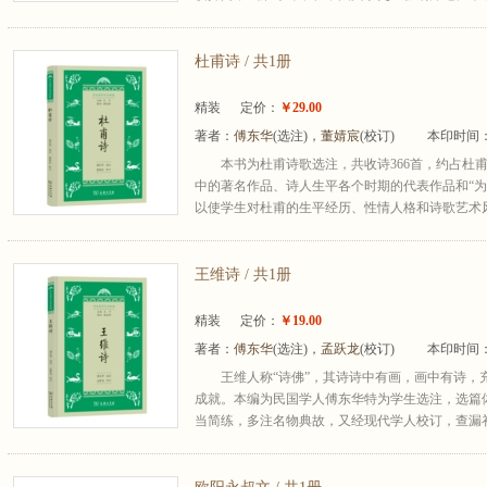
杜甫诗 / 共1册
精装
定价：
￥29.00
著者：
傅东华
(选注)，
董婧宸
(校订)
本印时间：
本书为杜甫诗歌选注，共收诗366首，约占杜
中的著名作品、诗人生平各个时期的代表作品和“为
以使学生对杜甫的生平经历、性情人格和诗歌艺术风
王维诗 / 共1册
精装
定价：
￥19.00
著者：
傅东华
(选注)，
孟跃龙
(校订)
本印时间：
王维人称“诗佛”，其诗诗中有画，画中有诗，
成就。本编为民国学人傅东华特为学生选注，选篇
当简练，多注名物典故，又经现代学人校订，查漏补