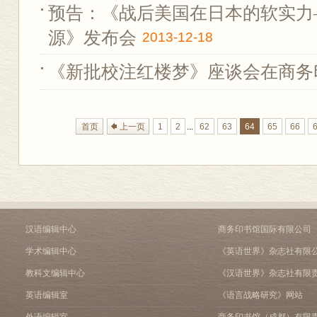
预告：《战后美国在日本的软实力
源》发布会
2013-12-18
《新批校注红楼梦》座谈会在商务
首页
上一页
1
2
...
62
63
64
65
66
汉语编辑中心
商务印书馆国际有限公司
学术编辑中心
《英语世界》杂志社有限
教科文编辑中心
《汉语世界》杂志社有限
英语编辑室
《语言战略研究》网站