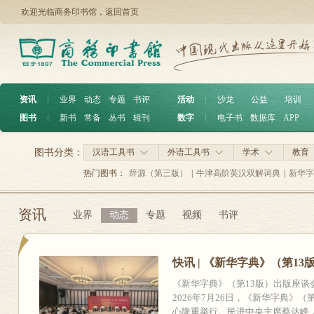
欢迎光临商务印书馆，
返回首页
资讯
︱
业界
动态
专题
书评
活动
︱
沙龙
公益
培训
图书
︱
新书
常备
丛书
辑刊
数字
︱
电子书
数据库
APP
图书分类：
汉语工具书
外语工具书
学术
教育
热门图书：
辞源（第三版）
|
牛津高阶英汉双解词典
|
新华字
资讯
业界
动态
专题
视频
书评
快讯 | 《新华字典》（第1
《新华字典》（第13版）出版
2026年7月26日，《新华字典》
心隆重举行。民进中央主席蔡达峰