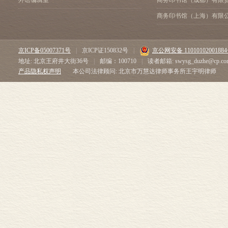
外语编辑室
商务印书馆（成都）有限
商务印书馆（上海）有限
京ICP备05007371号
|
京ICP证150832号
|
京公网安备 1101010200188
地址: 北京王府井大街36号
|
邮编：100710
|
读者邮箱: swysg_duzhe@cp.co
产品隐私权声明
本公司法律顾问: 北京市万慧达律师事务所王宇明律师