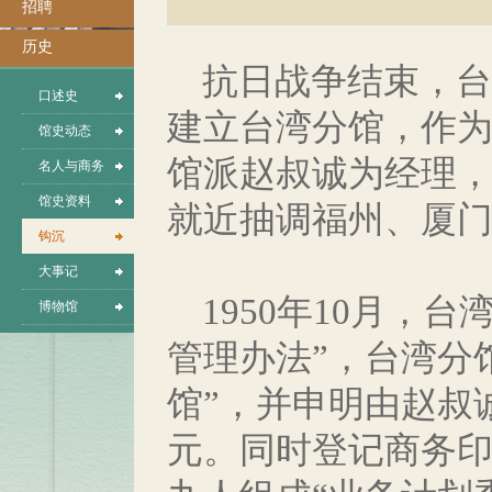
招聘
历史
抗日战争结束，台湾
口述史
建立台湾分馆，作
馆史动态
馆派赵叔诚为经理
名人与商务
馆史资料
就近抽调福州、厦
钩沉
大事记
1950年10月，
博物馆
管理办法”，台湾分
馆”，并申明由赵叔
元。同时登记商务印