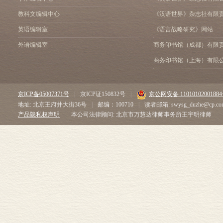
教科文编辑中心
《汉语世界》杂志社有限
英语编辑室
《语言战略研究》网站
外语编辑室
商务印书馆（成都）有限
商务印书馆（上海）有限
京ICP备05007371号
|
京ICP证150832号
|
京公网安备 1101010200188
地址: 北京王府井大街36号
|
邮编：100710
|
读者邮箱: swysg_duzhe@cp.co
产品隐私权声明
本公司法律顾问: 北京市万慧达律师事务所王宇明律师