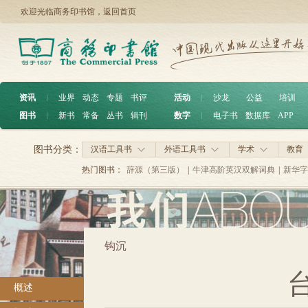
欢迎光临商务印书馆，
返回首页
资讯
︱
业界
动态
专题
书评
活动
︱
沙龙
公益
培训
图书
︱
新书
常备
丛书
辑刊
数字
︱
电子书
数据库
APP
图书分类：
汉语工具书
外语工具书
学术
教育
热门图书：
辞源（第三版）
|
牛津高阶英汉双解词典
|
新华字
钩沉
概述