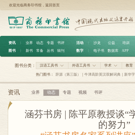
欢迎光临商务印书馆，
返回首页
资讯
︱
业界
动态
专题
书评
活动
︱
沙龙
公益
培训
图书
︱
新书
常备
丛书
辑刊
数字
︱
电子书
数据库
APP
图书分类：
汉语工具书
外语工具书
学术
教育
热门图书：
辞源（第三版）
|
牛津高阶英汉双解词典
|
新华字
资讯
业界
动态
专题
视频
书评
涵芬书房 | 陈平原教授谈
的努力”