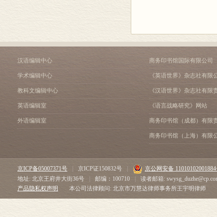
汉语编辑中心
商务印书馆国际有限公司
学术编辑中心
《英语世界》杂志社有限
教科文编辑中心
《汉语世界》杂志社有限
英语编辑室
《语言战略研究》网站
外语编辑室
商务印书馆（成都）有限
商务印书馆（上海）有限
京ICP备05007371号
|
京ICP证150832号
|
京公网安备 1101010200188
地址: 北京王府井大街36号
|
邮编：100710
|
读者邮箱: swysg_duzhe@cp.co
产品隐私权声明
本公司法律顾问: 北京市万慧达律师事务所王宇明律师