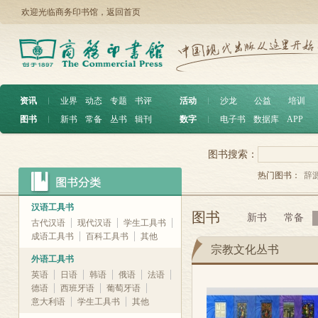
欢迎光临商务印书馆，
返回首页
资讯
︱
业界
动态
专题
书评
活动
︱
沙龙
公益
培训
图书
︱
新书
常备
丛书
辑刊
数字
︱
电子书
数据库
APP
图书搜索：
热门图书：
辞
汉语工具书
图书
新书
常备
古代汉语
现代汉语
学生工具书
成语工具书
百科工具书
其他
宗教文化丛书
外语工具书
英语
日语
韩语
俄语
法语
德语
西班牙语
葡萄牙语
意大利语
学生工具书
其他