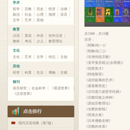
学术
哲学
宗教
历史
经济
法律
政治
社会
心理
地理
语言
文学
艺术
其他
教育
共18种，共19册
汉语
英语
外语
对外汉语
目录：
教材
考试
少儿
教育理论
《耶稣传(一)》
文化
《耶稣传(二)》
文化
艺术
文学
传记
文创
《非洲传统宗教》
《圣学复苏精义(全两册)》
其他
《四类英才》
经管
科普
生活
博物
古籍
《阿维斯塔》
《圣经叙事的艺术》
辑刊
《基督教简史》
语言研究
社会科学
《英语世界》
《古印度六派哲学经典》
《汉语世界》
《宗教经验之种种》
《原始宗教理论》
《光辉的射线》
《死海古卷》
《日本佛教史纲》
1
现代汉语词典（第7版）
《宗教的本质》