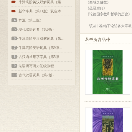
2
牛津高阶英汉双解词典（第...
《西域之佛教》
《圣经后典》
3
新华字典（第11版）双色本
《论德国宗教和哲学的历史》
4
辞源（第三版）
该丛书集结了论述各大宗教
5
现代汉语词典（第6版）
6
牛津高阶英汉双解词典（第...
丛书所含品种
7
牛津高阶英语词典（第9版...
8
古汉语常用字字典（第5版...
9
法语听写听力初级教程
10
古代汉语词典（第2版）