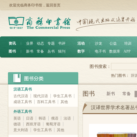
欢迎光临商务印书馆，
返回首页
资讯
︱
业界
动态
专题
书评
活动
︱
沙龙
公益
培训
图书
︱
新书
常备
丛书
辑刊
数字
︱
电子书
数据库
APP
图书搜索：
热门图书：
辞
汉语工具书
图书
新书
常备
古代汉语
现代汉语
学生工具书
成语工具书
百科工具书
其他
汉译世界学术名著丛
外语工具书
英语
日语
韩语
俄语
法语
德语
西班牙语
葡萄牙语
意大利语
学生工具书
其他