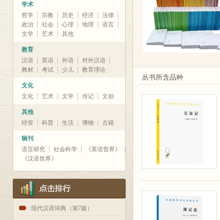
学术
哲学
宗教
历史
经济
法律
政治
社会
心理
地理
语言
文学
艺术
其他
教育
汉语
英语
外语
对外汉语
教材
考试
少儿
教育理论
丛书所含品种
文化
文化
艺术
文学
传记
文创
其他
经管
科普
生活
博物
古籍
辑刊
语言研究
社会科学
《英语世界》
《汉语世界》
1
现代汉语词典（第7版）