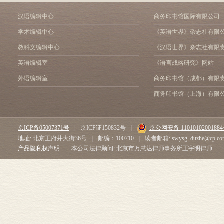
汉语编辑中心
商务印书馆国际有限公司
学术编辑中心
《英语世界》杂志社有限
教科文编辑中心
《汉语世界》杂志社有限
英语编辑室
《语言战略研究》网站
外语编辑室
商务印书馆（成都）有限
商务印书馆（上海）有限
京ICP备05007371号
|
京ICP证150832号
|
京公网安备 1101010200188
地址: 北京王府井大街36号
|
邮编：100710
|
读者邮箱: swysg_duzhe@cp.co
产品隐私权声明
本公司法律顾问: 北京市万慧达律师事务所王宇明律师