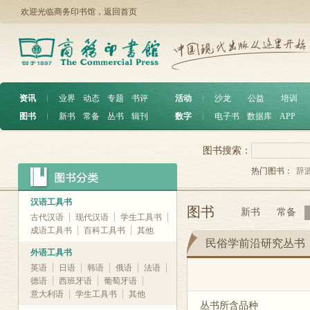
欢迎光临商务印书馆，
返回首页
资讯
︱
业界
动态
专题
书评
活动
︱
沙龙
公益
培训
图书
︱
新书
常备
丛书
辑刊
数字
︱
电子书
数据库
APP
图书搜索：
热门图书：
辞
汉语工具书
图书
新书
常备
古代汉语
现代汉语
学生工具书
成语工具书
百科工具书
其他
民俗学前沿研究丛书
外语工具书
英语
日语
韩语
俄语
法语
德语
西班牙语
葡萄牙语
意大利语
学生工具书
其他
丛书所含品种