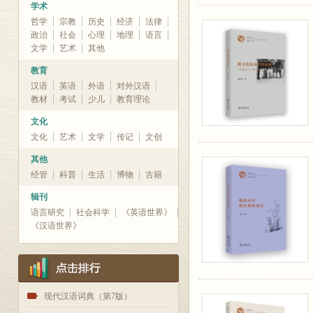
学术
哲学
宗教
历史
经济
法律
政治
社会
心理
地理
语言
文学
艺术
其他
教育
汉语
英语
外语
对外汉语
教材
考试
少儿
教育理论
文化
文化
艺术
文学
传记
文创
其他
经管
科普
生活
博物
古籍
辑刊
语言研究
社会科学
《英语世界》
《汉语世界》
1
现代汉语词典（第7版）