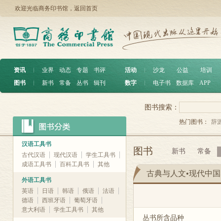
欢迎光临商务印书馆，
返回首页
资讯
︱
业界
动态
专题
书评
活动
︱
沙龙
公益
培训
图书
︱
新书
常备
丛书
辑刊
数字
︱
电子书
数据库
APP
图书搜索：
热门图书：
辞
汉语工具书
图书
新书
常备
古代汉语
现代汉语
学生工具书
成语工具书
百科工具书
其他
古典与人文•现代中
外语工具书
英语
日语
韩语
俄语
法语
德语
西班牙语
葡萄牙语
意大利语
学生工具书
其他
丛书所含品种