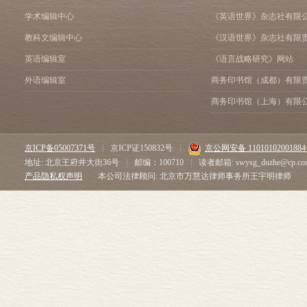
学术编辑中心
《英语世界》杂志社有限
教科文编辑中心
《汉语世界》杂志社有限
英语编辑室
《语言战略研究》网站
外语编辑室
商务印书馆（成都）有限
商务印书馆（上海）有限
京ICP备05007371号
|
京ICP证150832号
|
京公网安备 1101010200188
地址: 北京王府井大街36号
|
邮编：100710
|
读者邮箱: swysg_duzhe@cp.co
产品隐私权声明
本公司法律顾问: 北京市万慧达律师事务所王宇明律师