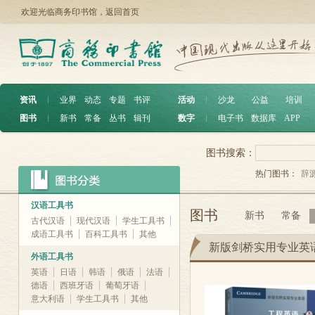
欢迎光临商务印书馆，
返回首页
资讯
︱
业界
动态
专题
书评
活动
︱
沙龙
公益
培训
图书
︱
新书
常备
丛书
辑刊
数字
︱
电子书
数据库
APP
图书搜索：
热门图书：
辞
汉语工具书
图书
新书
常备
古代汉语
现代汉语
学生工具书
成语工具书
百科工具书
其他
新版剑桥实用专业英
外语工具书
英语
日语
韩语
俄语
法语
德语
西班牙语
葡萄牙语
意大利语
学生工具书
其他