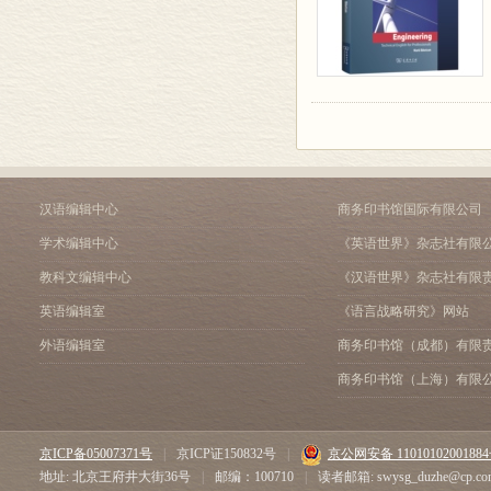
汉语编辑中心
商务印书馆国际有限公司
学术编辑中心
《英语世界》杂志社有限
教科文编辑中心
《汉语世界》杂志社有限
英语编辑室
《语言战略研究》网站
外语编辑室
商务印书馆（成都）有限
商务印书馆（上海）有限
京ICP备05007371号
|
京ICP证150832号
|
京公网安备 1101010200188
地址: 北京王府井大街36号
|
邮编：100710
|
读者邮箱: swysg_duzhe@cp.co