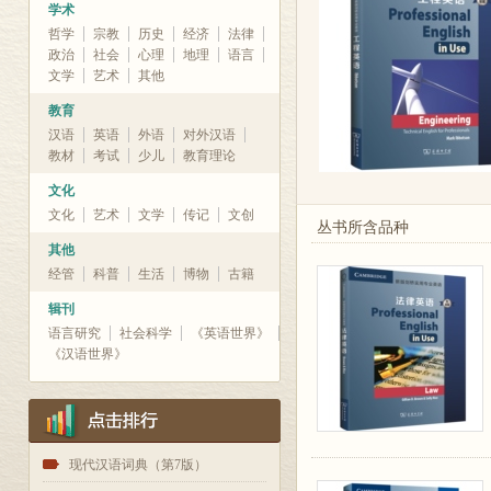
学术
哲学
宗教
历史
经济
法律
政治
社会
心理
地理
语言
文学
艺术
其他
教育
汉语
英语
外语
对外汉语
教材
考试
少儿
教育理论
文化
文化
艺术
文学
传记
文创
丛书所含品种
其他
经管
科普
生活
博物
古籍
辑刊
语言研究
社会科学
《英语世界》
《汉语世界》
1
现代汉语词典（第7版）