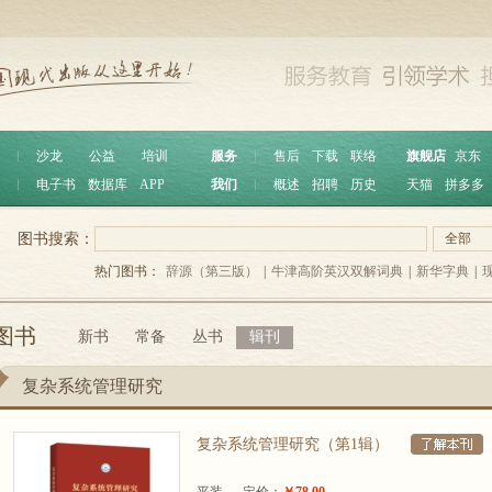
︱
沙龙
公益
培训
服务
︱
售后
下载
联络
旗舰店
京东
︱
电子书
数据库
APP
我们
︱
概述
招聘
历史
天猫
拼多多
图书搜索：
全部
热门图书：
辞源（第三版）
|
牛津高阶英汉双解词典
|
新华字典
|
图书
新书
常备
丛书
辑刊
复杂系统管理研究
复杂系统管理研究（第1辑）