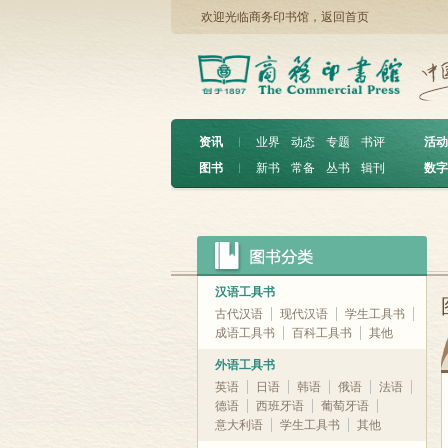
欢迎光临商务印书馆，
返回首页
资讯
︱
业界
动态
专题
书评
活动
图书
︱
新书
常备
丛书
辑刊
数字
汉语工具书
古代汉语
现代汉语
学生工具书
成语工具书
百科工具书
其他
外语工具书
英语
日语
韩语
俄语
法语
德语
西班牙语
葡萄牙语
意大利语
学生工具书
其他