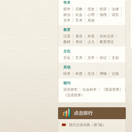
学术
哲学
宗教
历史
经济
法律
政治
社会
心理
地理
语言
文学
艺术
其他
教育
汉语
英语
外语
对外汉语
教材
考试
少儿
教育理论
文化
文化
艺术
文学
传记
文创
其他
经管
科普
生活
博物
古籍
辑刊
语言研究
社会科学
《英语世界》
《汉语世界》
1
现代汉语词典（第7版）