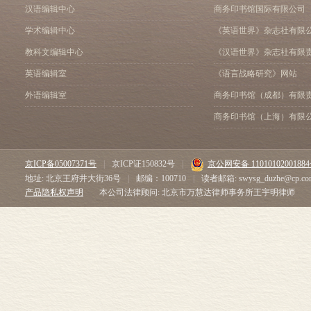
汉语编辑中心
商务印书馆国际有限公司
学术编辑中心
《英语世界》杂志社有限
教科文编辑中心
《汉语世界》杂志社有限
英语编辑室
《语言战略研究》网站
外语编辑室
商务印书馆（成都）有限
商务印书馆（上海）有限
京ICP备05007371号
|
京ICP证150832号
|
京公网安备 1101010200188
地址: 北京王府井大街36号
|
邮编：100710
|
读者邮箱: swysg_duzhe@cp.co
产品隐私权声明
本公司法律顾问: 北京市万慧达律师事务所王宇明律师