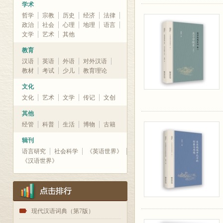
学术
哲学
宗教
历史
经济
法律
政治
社会
心理
地理
语言
文学
艺术
其他
教育
汉语
英语
外语
对外汉语
教材
考试
少儿
教育理论
文化
文化
艺术
文学
传记
文创
其他
经管
科普
生活
博物
古籍
辑刊
语言研究
社会科学
《英语世界》
《汉语世界》
1
现代汉语词典（第7版）