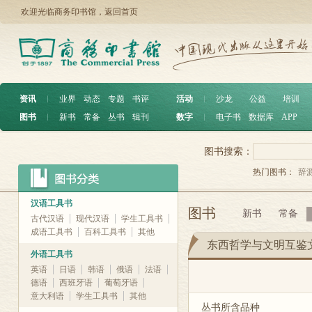
欢迎光临商务印书馆，
返回首页
资讯
︱
业界
动态
专题
书评
活动
︱
沙龙
公益
培训
图书
︱
新书
常备
丛书
辑刊
数字
︱
电子书
数据库
APP
图书搜索：
热门图书：
辞
汉语工具书
图书
新书
常备
古代汉语
现代汉语
学生工具书
成语工具书
百科工具书
其他
东西哲学与文明互鉴
外语工具书
英语
日语
韩语
俄语
法语
德语
西班牙语
葡萄牙语
意大利语
学生工具书
其他
丛书所含品种