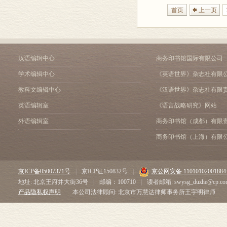
首页
上一页
汉语编辑中心
商务印书馆国际有限公司
学术编辑中心
《英语世界》杂志社有限
教科文编辑中心
《汉语世界》杂志社有限
英语编辑室
《语言战略研究》网站
外语编辑室
商务印书馆（成都）有限
商务印书馆（上海）有限
京ICP备05007371号
|
京ICP证150832号
|
京公网安备 1101010200188
地址: 北京王府井大街36号
|
邮编：100710
|
读者邮箱: swysg_duzhe@cp.co
产品隐私权声明
本公司法律顾问: 北京市万慧达律师事务所王宇明律师