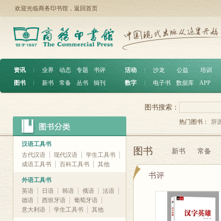
欢迎光临商务印书馆，
返回首页
资讯
︱
业界
动态
专题
书评
活动
︱
沙龙
公益
培训
图书
︱
新书
常备
丛书
辑刊
数字
︱
电子书
数据库
APP
图书搜索：
热门图书：
辞
汉语工具书
图书
新书
常备
古代汉语
现代汉语
学生工具书
成语工具书
百科工具书
其他
书评
外语工具书
英语
日语
韩语
俄语
法语
德语
西班牙语
葡萄牙语
意大利语
学生工具书
其他