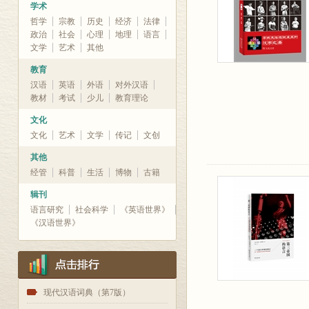
学术
哲学
宗教
历史
经济
法律
政治
社会
心理
地理
语言
文学
艺术
其他
教育
汉语
英语
外语
对外汉语
教材
考试
少儿
教育理论
文化
文化
艺术
文学
传记
文创
其他
经管
科普
生活
博物
古籍
辑刊
语言研究
社会科学
《英语世界》
《汉语世界》
1
现代汉语词典（第7版）