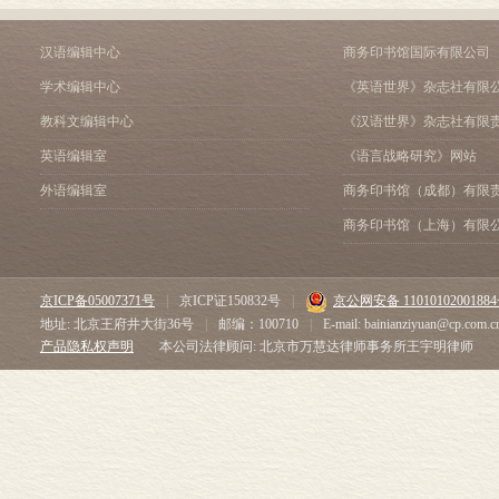
汉语编辑中心
商务印书馆国际有限公司
学术编辑中心
《英语世界》杂志社有限
教科文编辑中心
《汉语世界》杂志社有限
英语编辑室
《语言战略研究》网站
外语编辑室
商务印书馆（成都）有限
商务印书馆（上海）有限
京ICP备05007371号
|
京ICP证150832号
|
京公网安备 1101010200188
地址: 北京王府井大街36号
|
邮编：100710
|
E-mail: bainianziyuan@cp.com.c
产品隐私权声明
本公司法律顾问: 北京市万慧达律师事务所王宇明律师