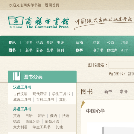
欢迎光临商务印书馆，
返回首页
资讯
︱
业界
动态
专题
书评
活动
︱
沙龙
公益
培训
图书
︱
新书
常备
丛书
辑刊
数字
︱
电子书
数据库
APP
图书搜索：
热门图书：
辞
汉语工具书
图书
新书
常备
古代汉语
现代汉语
学生工具书
成语工具书
百科工具书
其他
外语工具书
中国心学
英语
日语
韩语
俄语
法语
德语
西班牙语
葡萄牙语
意大利语
学生工具书
其他