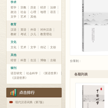
学术
哲学
宗教
历史
经济
法律
政治
社会
心理
地理
语言
文学
艺术
其他
教育
汉语
英语
外语
对外汉语
教材
考试
少儿
教育理论
文化
文化
艺术
文学
传记
文创
其他
经管
科普
生活
博物
古籍
分享到：
辑刊
语言研究
社会科学
《英语世界》
各期列表
《汉语世界》
1
现代汉语词典（第7版）