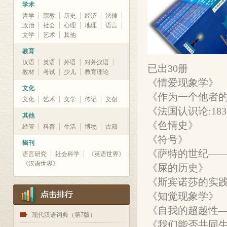
学术
哲学
宗教
历史
经济
法律
政治
社会
心理
地理
语言
文学
艺术
其他
教育
汉语
英语
外语
对外汉语
已出30册
教材
考试
少儿
教育理论
《情爱现象学》
文化
《作为一个他者
文化
艺术
文学
传记
文创
《法国认识论:1830
其他
《色情史》
经管
科普
生活
博物
古籍
《符号》
辑刊
《萨特的世纪—
语言研究
社会科学
《英语世界》
《汉语世界》
《屎的历史》
《斯宾诺莎的实
《知觉现象学》
《自我的超越性
1
现代汉语词典（第7版）
《我们能否共同生