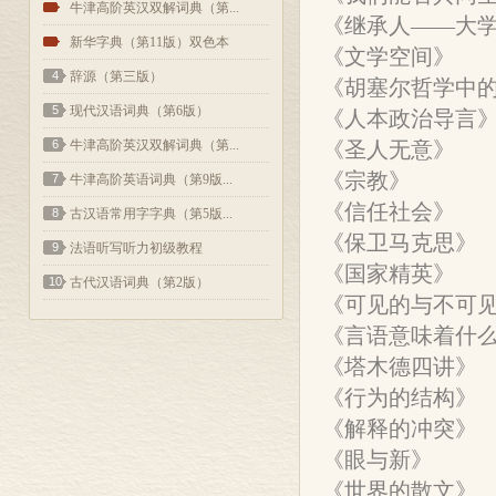
2
牛津高阶英汉双解词典（第...
《继承人——大
3
新华字典（第11版）双色本
《文学空间》
4
辞源（第三版）
《胡塞尔哲学中
5
现代汉语词典（第6版）
《人本政治导言
6
牛津高阶英汉双解词典（第...
《圣人无意》
《宗教》
7
牛津高阶英语词典（第9版...
《信任社会》
8
古汉语常用字字典（第5版...
《保卫马克思》
9
法语听写听力初级教程
《国家精英》
10
古代汉语词典（第2版）
《可见的与不可
《言语意味着什
《塔木德四讲》
《行为的结构》
《解释的冲突》
《眼与新》
《世界的散文》