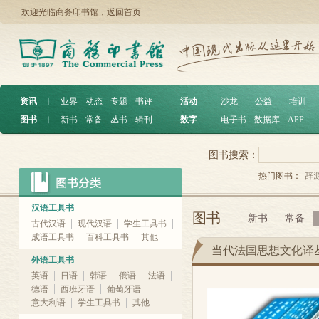
欢迎光临商务印书馆，
返回首页
资讯
︱
业界
动态
专题
书评
活动
︱
沙龙
公益
培训
图书
︱
新书
常备
丛书
辑刊
数字
︱
电子书
数据库
APP
图书搜索：
热门图书：
辞
汉语工具书
图书
新书
常备
古代汉语
现代汉语
学生工具书
成语工具书
百科工具书
其他
当代法国思想文化译
外语工具书
英语
日语
韩语
俄语
法语
德语
西班牙语
葡萄牙语
意大利语
学生工具书
其他