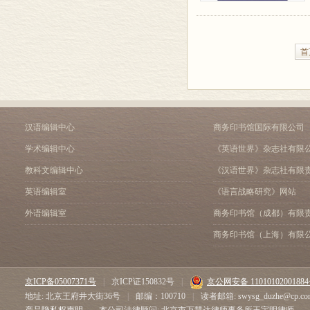
首
汉语编辑中心
商务印书馆国际有限公司
学术编辑中心
《英语世界》杂志社有限
教科文编辑中心
《汉语世界》杂志社有限
英语编辑室
《语言战略研究》网站
外语编辑室
商务印书馆（成都）有限
商务印书馆（上海）有限
京ICP备05007371号
|
京ICP证150832号
|
京公网安备 1101010200188
地址: 北京王府井大街36号
|
邮编：100710
|
读者邮箱: swysg_duzhe@cp.co