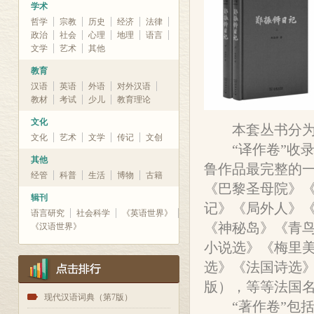
学术
哲学
宗教
历史
经济
法律
政治
社会
心理
地理
语言
文学
艺术
其他
教育
汉语
英语
外语
对外汉语
教材
考试
少儿
教育理论
文化
本套丛书分为“译
文化
艺术
文学
传记
文创
“译作卷”收录
其他
鲁作品最完整的一
经管
科普
生活
博物
古籍
《巴黎圣母院》
辑刊
记》《局外人》
语言研究
社会科学
《英语世界》
《神秘岛》《青
《汉语世界》
小说选》《梅里
选》《法国诗选
版），等等法国名
1
现代汉语词典（第7版）
“著作卷”包括