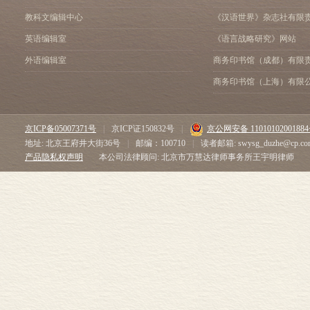
教科文编辑中心
《汉语世界》杂志社有限
英语编辑室
《语言战略研究》网站
外语编辑室
商务印书馆（成都）有限
商务印书馆（上海）有限
京ICP备05007371号
|
京ICP证150832号
|
京公网安备 1101010200188
地址: 北京王府井大街36号
|
邮编：100710
|
读者邮箱: swysg_duzhe@cp.co
产品隐私权声明
本公司法律顾问: 北京市万慧达律师事务所王宇明律师