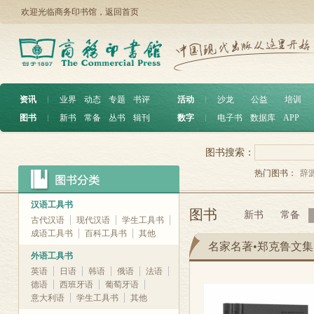
欢迎光临商务印书馆，
返回首页
资讯
︱
业界
动态
专题
书评
活动
︱
沙龙
公益
培训
图书
︱
新书
常备
丛书
辑刊
数字
︱
电子书
数据库
APP
图书搜索：
热门图书：
辞
汉语工具书
图书
新书
常备
古代汉语
现代汉语
学生工具书
成语工具书
百科工具书
其他
名家名著•郑克鲁文集
外语工具书
英语
日语
韩语
俄语
法语
德语
西班牙语
葡萄牙语
意大利语
学生工具书
其他