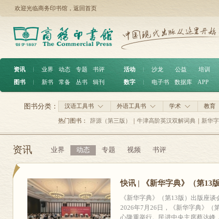
欢迎光临商务印书馆，
返回首页
资讯
︱
业界
动态
专题
书评
活动
︱
沙龙
公益
培训
图书
︱
新书
常备
丛书
辑刊
数字
︱
电子书
数据库
APP
图书分类：
汉语工具书
外语工具书
学术
教育
热门图书：
辞源（第三版）
|
牛津高阶英汉双解词典
|
新华字
资讯
业界
动态
专题
视频
书评
快讯 | 《新华字典》（第1
《新华字典》（第13版）出版
2026年7月26日，《新华字典》
心隆重举行。民进中央主席蔡达峰