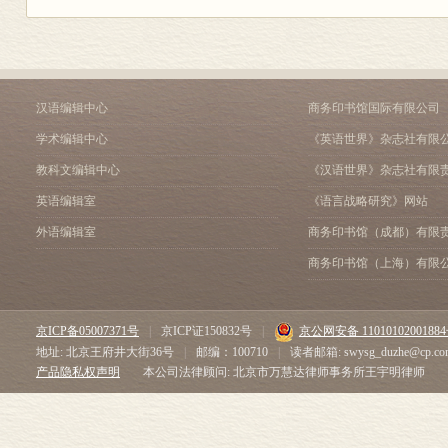
汉语编辑中心
商务印书馆国际有限公司
学术编辑中心
《英语世界》杂志社有限
教科文编辑中心
《汉语世界》杂志社有限
英语编辑室
《语言战略研究》网站
外语编辑室
商务印书馆（成都）有限
商务印书馆（上海）有限
京ICP备05007371号
|
京ICP证150832号
|
京公网安备 1101010200188
地址: 北京王府井大街36号
|
邮编：100710
|
读者邮箱: swysg_duzhe@cp.co
产品隐私权声明
本公司法律顾问: 北京市万慧达律师事务所王宇明律师