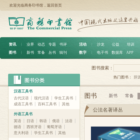
欢迎光临商务印书馆，
返回首页
资讯
︱
业界
动态
专题
书评
活动
︱
沙龙
公益
培训
图书
︱
新书
常备
丛书
辑刊
数字
︱
电子书
数据库
APP
图书搜索：
热门图书：
辞
汉语工具书
图书
新书
常备
古代汉语
现代汉语
学生工具书
成语工具书
百科工具书
其他
公法名著译丛
外语工具书
英语
日语
韩语
俄语
法语
德语
西班牙语
葡萄牙语
意大利语
学生工具书
其他