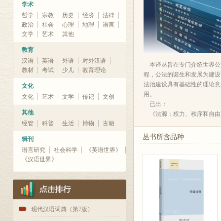
学术
哲学
宗教
历史
经济
法律
政治
社会
心理
地理
语言
文学
艺术
其他
教育
汉语
英语
外语
对外汉语
本译丛旨在专门介绍世界公法
教材
考试
少儿
教育理论
程，公法的诞生和发展为建设
法治建设具有基础性的理论意
文化
用。
文化
艺术
文学
传记
文创
已出：
其他
《法源：权力、秩序和自由
经管
科普
生活
博物
古籍
丛书所含品种
辑刊
语言研究
社会科学
《英语世界》
《汉语世界》
1
现代汉语词典（第7版）