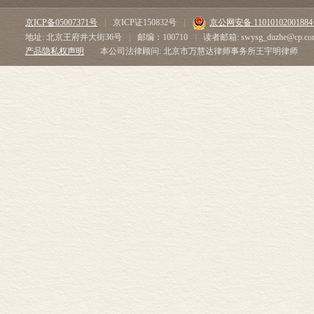
京ICP备05007371号
|
京ICP证150832号
|
京公网安备 1101010200188
地址: 北京王府井大街36号
|
邮编：100710
|
读者邮箱: swysg_duzhe@cp.co
产品隐私权声明
本公司法律顾问: 北京市万慧达律师事务所王宇明律师