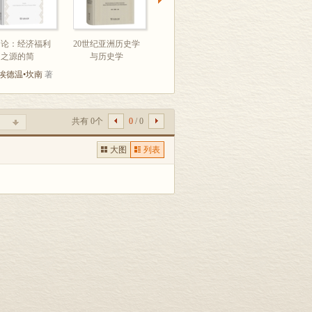
富论：经济福利
20世纪亚洲历史学
英语世界美文篇
城市危机的源起
之源的简
与历史学
（全新增订
第二次世
埃德温•坎南
著
[美]
托马斯•萨格
著
共有 0个
0
/ 0
大图
列表