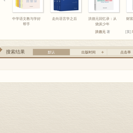
中学语文教与学好
走向语言学之后
洪德元回忆录：从
财
帮手
烧炭少年
洪德元
著
[英]
搜索结果
默认
出版时间
点击率