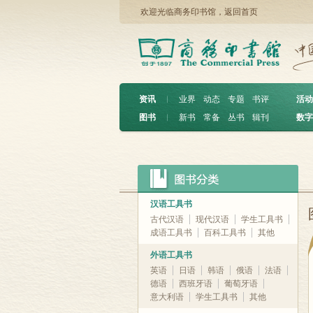
欢迎光临商务印书馆，
返回首页
资讯
︱
业界
动态
专题
书评
活动
图书
︱
新书
常备
丛书
辑刊
数字
汉语工具书
古代汉语
现代汉语
学生工具书
成语工具书
百科工具书
其他
外语工具书
英语
日语
韩语
俄语
法语
德语
西班牙语
葡萄牙语
意大利语
学生工具书
其他