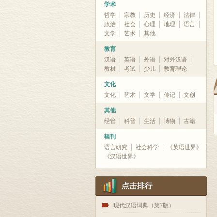
学术
哲学
宗教
历史
经济
法律
政治
社会
心理
地理
语言
文学
艺术
其他
教育
汉语
英语
外语
对外汉语
教材
考试
少儿
教育理论
文化
文化
艺术
文学
传记
文创
其他
经管
科普
生活
博物
古籍
辑刊
语言研究
社会科学
《英语世界》
《汉语世界》
1
现代汉语词典（第7版）