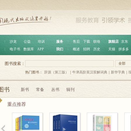
︱
沙龙
公益
培训
服务
︱
售后
下载
联络
旗舰店
京东
︱
电子书
数据库
APP
我们
︱
概述
招聘
历史
天猫
拼多多
图书搜索：
全部
热门图书：
辞源（第三版）
|
牛津高阶英汉双解词典
|
新华字典
|
图书
新书
常备
丛书
辑刊
重点推荐