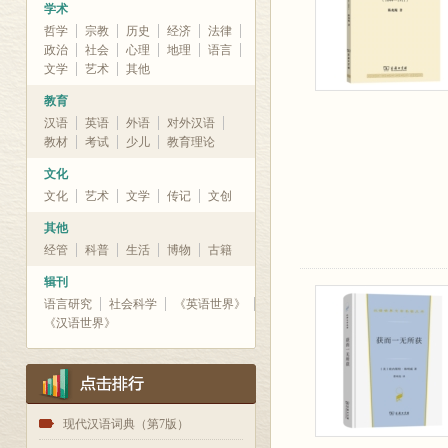
学术
哲学
宗教
历史
经济
法律
政治
社会
心理
地理
语言
文学
艺术
其他
教育
汉语
英语
外语
对外汉语
教材
考试
少儿
教育理论
文化
文化
艺术
文学
传记
文创
其他
经管
科普
生活
博物
古籍
辑刊
语言研究
社会科学
《英语世界》
《汉语世界》
1
现代汉语词典（第7版）