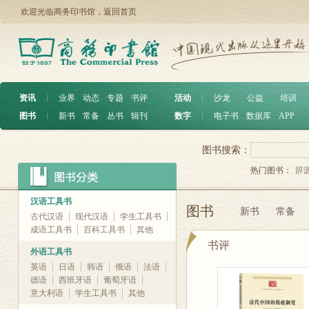
欢迎光临商务印书馆，
返回首页
资讯
︱
业界
动态
专题
书评
活动
︱
沙龙
公益
培训
图书
︱
新书
常备
丛书
辑刊
数字
︱
电子书
数据库
APP
图书搜索：
热门图书：
辞
汉语工具书
图书
新书
常备
古代汉语
现代汉语
学生工具书
成语工具书
百科工具书
其他
书评
外语工具书
英语
日语
韩语
俄语
法语
德语
西班牙语
葡萄牙语
意大利语
学生工具书
其他