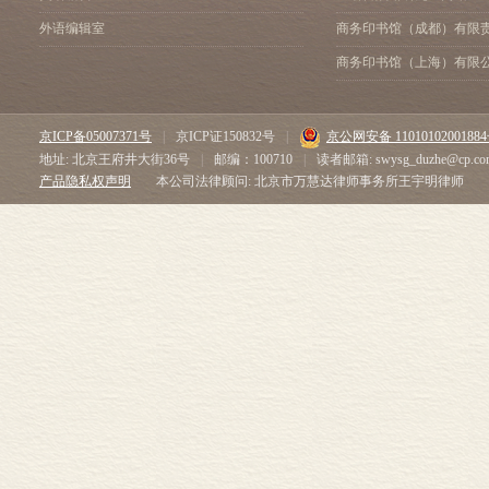
外语编辑室
商务印书馆（成都）有限
商务印书馆（上海）有限
京ICP备05007371号
|
京ICP证150832号
|
京公网安备 1101010200188
地址: 北京王府井大街36号
|
邮编：100710
|
读者邮箱: swysg_duzhe@cp.co
产品隐私权声明
本公司法律顾问: 北京市万慧达律师事务所王宇明律师