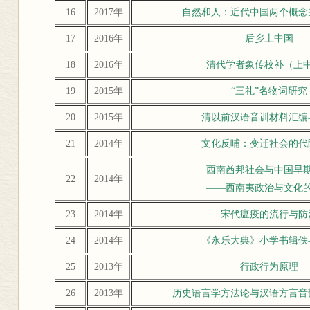
16
2017年
自然和人：近代中国两个概念
17
2016年
后乡土中国
18
2016年
清代学者象传校补（上
19
2015年
“三礼”名物词研究
20
2015年
清以前汉语音训材料汇编
21
2014年
文化反哺：变迁社会的代
西南酋邦社会与中国早
22
2014年
——西南夷政治与文化
23
2014年
宋代瘟疫的流行与防
24
2014年
《永乐大典》小学书辑佚
25
2013年
行政行为原理
26
2013年
历史语言学方法论与汉语方言音