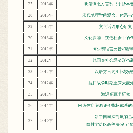
27
2013年
明清闽北方言韵书手抄本
28
2013年
宋代地理学的观念、体系与
29
2013年
文气话语形态研究
30
2013年
文化反哺：变迁社会中的
31
2012年
阿尔泰语言元音和谐
32
2012年
战国秦社会经济形态
33
2012年
汉语方言词汇比较研
34
2012年
抗日战争时期重庆大轰
35
2011年
海源阁藏书研究
36
2011年
网络信息资源评价指标体系的
新中国司法制度的基
37
2010年
——陕甘宁边区高等法院（1937