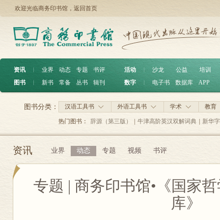
欢迎光临商务印书馆，
返回首页
资讯
︱
业界
动态
专题
书评
活动
︱
沙龙
公益
培训
图书
︱
新书
常备
丛书
辑刊
数字
︱
电子书
数据库
APP
图书分类：
汉语工具书
外语工具书
学术
教育
热门图书：
辞源（第三版）
|
牛津高阶英汉双解词典
|
新华字
资讯
业界
动态
专题
视频
书评
专题 | 商务印书馆•《国家
库》