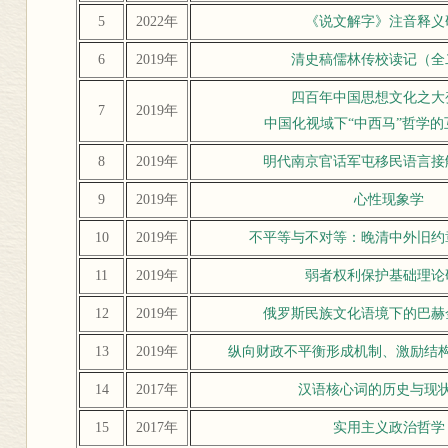
5
2022年
《说文解字》注音释义
6
2019年
清史稿儒林传校读记（全
四百年中国思想文化之大
7
2019年
中国化视域下“中西马”哲学的
8
2019年
明代南京官话军屯移民语言接
9
2019年
心性现象学
10
2019年
不平等与不对等：晚清中外旧约
11
2019年
弱者权利保护基础理论
12
2019年
俄罗斯民族文化语境下的巴赫
13
2019年
纵向财政不平衡形成机制、激励结
14
2017年
汉语核心词的历史与现
15
2017年
实用主义政治哲学