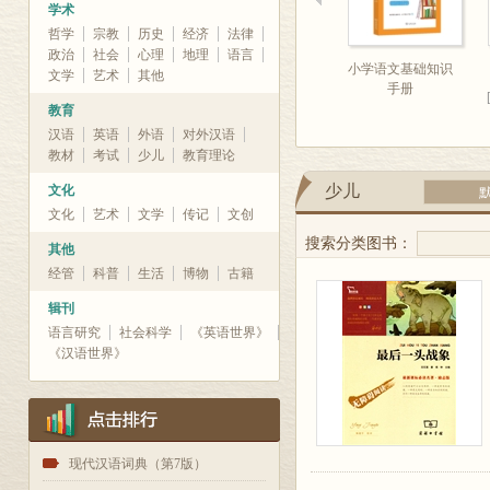
学术
哲学
宗教
历史
经济
法律
政治
社会
心理
地理
语言
小学语文基础知识
文学
艺术
其他
手册
教育
汉语
英语
外语
对外汉语
教材
考试
少儿
教育理论
少儿
文化
文化
艺术
文学
传记
文创
搜索分类图书：
其他
经管
科普
生活
博物
古籍
辑刊
语言研究
社会科学
《英语世界》
《汉语世界》
1
现代汉语词典（第7版）