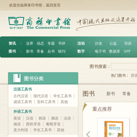
欢迎光临商务印书馆，
返回首页
资讯
︱
业界
动态
专题
书评
活动
︱
沙龙
公益
培训
图书
︱
新书
常备
丛书
辑刊
数字
︱
电子书
数据库
APP
图书搜索：
热门图书：
辞
汉语工具书
图书
新书
常备
古代汉语
现代汉语
学生工具书
成语工具书
百科工具书
其他
重点推荐
外语工具书
英语
日语
韩语
俄语
法语
德语
西班牙语
葡萄牙语
意大利语
学生工具书
其他