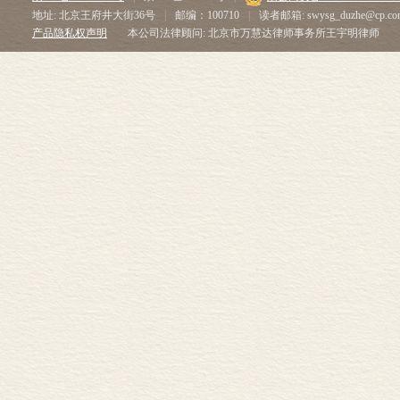
地址: 北京王府井大街36号
|
邮编：100710
|
读者邮箱: swysg_duzhe@cp.co
产品隐私权声明
本公司法律顾问: 北京市万慧达律师事务所王宇明律师