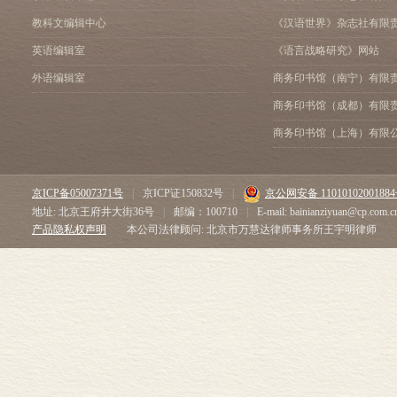
教科文编辑中心
《汉语世界》杂志社有限
英语编辑室
《语言战略研究》网站
外语编辑室
商务印书馆（南宁）有限
商务印书馆（成都）有限
商务印书馆（上海）有限
京ICP备05007371号
|
京ICP证150832号
|
京公网安备 1101010200188
地址: 北京王府井大街36号
|
邮编：100710
|
E-mail: bainianziyuan@cp.com.c
产品隐私权声明
本公司法律顾问: 北京市万慧达律师事务所王宇明律师