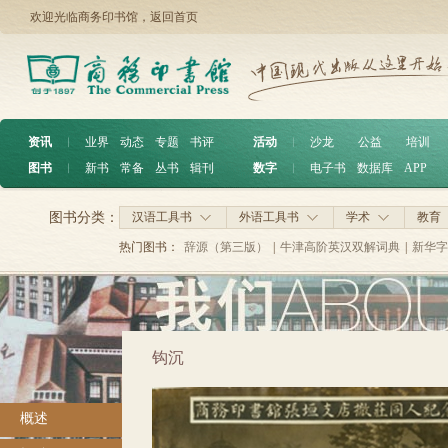
欢迎光临商务印书馆，
返回首页
资讯
︱
业界
动态
专题
书评
活动
︱
沙龙
公益
培训
图书
︱
新书
常备
丛书
辑刊
数字
︱
电子书
数据库
APP
图书分类：
汉语工具书
外语工具书
学术
教育
热门图书：
辞源（第三版）
|
牛津高阶英汉双解词典
|
新华字
钩沉
概述