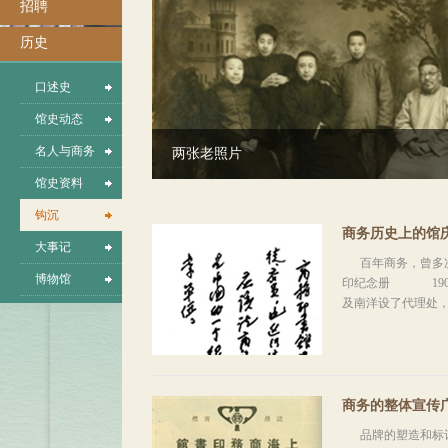
招聘
历史
口述史
馆史动态
名人与商务
我馆职工参加上海工人第三次武装起义
馆史资料
钩沉
商务历史上的馆
大事记
百年商务，曾多次
博物馆
印纪念册 190
及南洋设了代理处，总
商务的整体宣传
品牌的塑造和标记