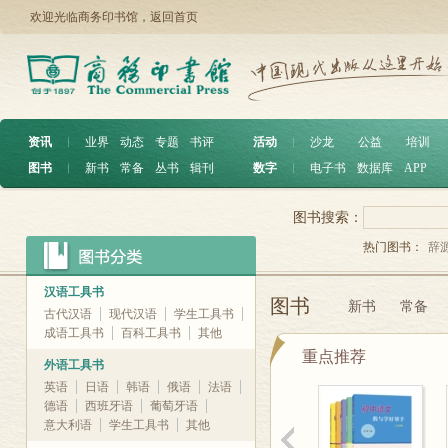
欢迎光临商务印书馆，
返回首页
资讯
︱
业界
动态
专题
书评
活动
︱
沙龙
公益
培训
图书
︱
新书
常备
丛书
辑刊
数字
︱
电子书
数据库
APP
图书搜索：
热门图书：
辞
汉语工具书
图书
新书
常备
古代汉语
现代汉语
学生工具书
成语工具书
百科工具书
其他
重点推荐
外语工具书
英语
日语
韩语
俄语
法语
德语
西班牙语
葡萄牙语
意大利语
学生工具书
其他