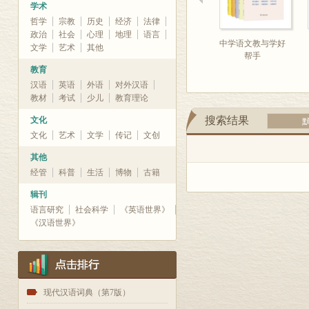
学术
哲学
宗教
历史
经济
法律
政治
社会
心理
地理
语言
中学语文教与学好
文学
艺术
其他
帮手
教育
汉语
英语
外语
对外汉语
教材
考试
少儿
教育理论
搜索结果
文化
文化
艺术
文学
传记
文创
其他
经管
科普
生活
博物
古籍
辑刊
语言研究
社会科学
《英语世界》
《汉语世界》
1
现代汉语词典（第7版）