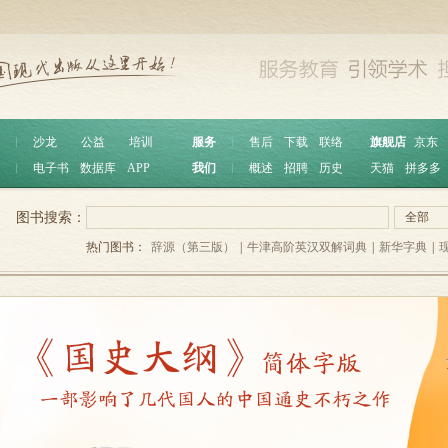
︱
沙龙
公益
培训
服务
︱
售后
下载
联络
旗舰店
京东
︱
电子书
数据库
APP
我们
︱
概述
招聘
历史
天猫
拼多多
图书搜索：
全部
热门图书：
辞源（第三版）
|
牛津高阶英汉双解词典
|
新华字典
|