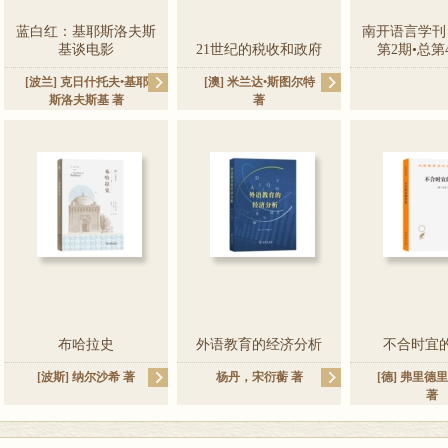
蓝白红：基耶斯洛夫斯
南开语言学刊（
基谈电影
21世纪的税收和政府
第2期•总第
[波兰]
克日什托夫•基耶
[澳]
米兰达•斯图尔特
斯洛夫斯基
著
著
布哈拉史
外语教育的经济分析
不合时宜
[波斯]
纳尔沙希
著
杨丹
，
宋衍蘅
著
[德]
弗里德里
著