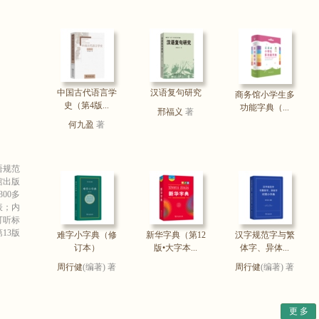
中国古代语言学
汉语复句研究
商务馆小学生多
史（第4版...
功能字典（...
邢福义
著
何九盈
著
语规范
馆出版
00多
表；内
可听标
13版
难字小字典（修
新华字典（第12
汉字规范字与繁
订本）
版•大字本...
体字、异体...
周行健
(编著) 著
周行健
(编著) 著
更 多