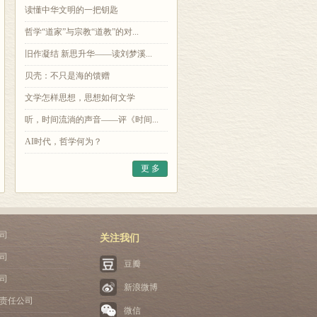
读懂中华文明的一把钥匙
哲学“道家”与宗教“道教”的对...
旧作凝结 新思升华——读刘梦溪...
贝壳：不只是海的馈赠
文学怎样思想，思想如何文学
听，时间流淌的声音——评《时间...
AI时代，哲学何为？
更 多
司
关注我们
司
豆瓣
司
新浪微博
责任公司
微信