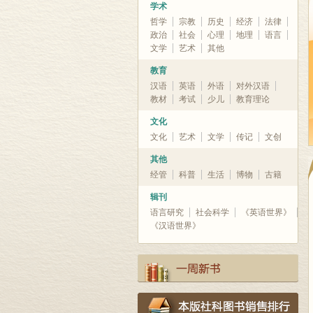
学术
哲学
宗教
历史
经济
法律
政治
社会
心理
地理
语言
文学
艺术
其他
教育
汉语
英语
外语
对外汉语
教材
考试
少儿
教育理论
文化
文化
艺术
文学
传记
文创
其他
经管
科普
生活
博物
古籍
辑刊
语言研究
社会科学
《英语世界》
《汉语世界》