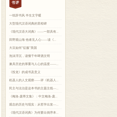
一纸辞书风 半生文字暖
大型现代汉语词典的里程碑
《现代汉语大词典》——一部具有...
田野观山海 他者见人心——读《...
大豆如何“征服”美国
泡沫浮沉，读懂千年啤酒文明
兼具历史的厚重与人心的温度——...
《投龙》的成书及意义
机器人的人文观察——评《机器人...
民主与法治是这本书的主题主线—...
《梅洛-庞蒂文集》：中文梅洛-庞...
观念的历史与现实：从哲学出发—...
《现代汉语词典》为何要出倒序本...