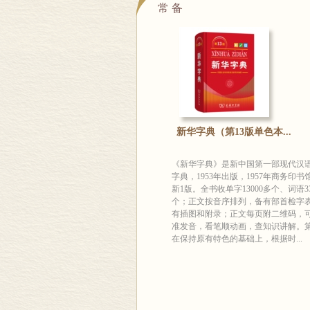
常 备
新华字典（第13版单色本...
《新华字典》是新中国第一部现代汉
字典，1953年出版，1957年商务印书
新1版。全书收单字13000多个、词语33
个；正文按音序排列，备有部首检字
有插图和附录；正文每页附二维码，
准发音，看笔顺动画，查知识讲解。第
在保持原有特色的基础上，根据时...