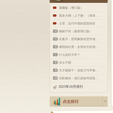
1
晨曦集（增订版）
2
国史大纲（上下册）（简体...
3
士变：近代中国的思想转折
4
杨振宁传（最新增订版）
5
在集市：昆明篆新农贸市场...
6
康熙的红票：全球化中的清...
7
什么是好大学？
8
乡土中国
9
天才杨振宁：创造力与平衡...
10
北欧秘诀：他们是如何创造...
2025年10月排行