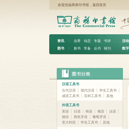
欢迎光临商务印书馆，
返回首页
资讯
︱
业界
动态
专题
书评
活动
图书
︱
新书
常备
丛书
辑刊
数字
汉语工具书
古代汉语
现代汉语
学生工具书
成语工具书
百科工具书
其他
外语工具书
英语
日语
韩语
俄语
法语
德语
西班牙语
葡萄牙语
意大利语
学生工具书
其他