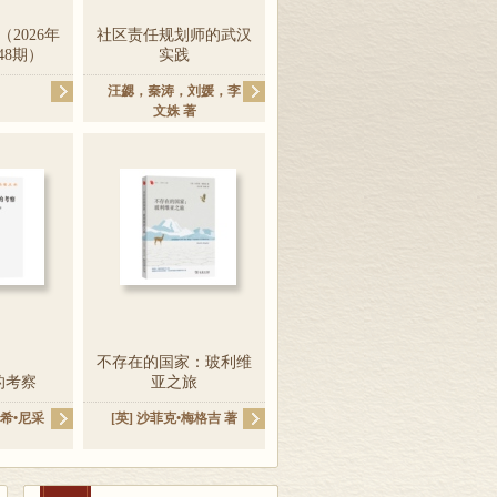
2026年
社区责任规划师的武汉
48期）
实践
汪勰
，
秦涛
，
刘媛
，
李
文姝
著
不存在的国家：玻利维
的考察
亚之旅
希•尼采
[英]
沙菲克•梅格吉
著