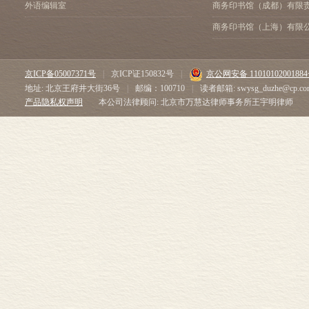
外语编辑室
商务印书馆（成都）有限
商务印书馆（上海）有限
京ICP备05007371号
|
京ICP证150832号
|
京公网安备 1101010200188
地址: 北京王府井大街36号
|
邮编：100710
|
读者邮箱: swysg_duzhe@cp.co
产品隐私权声明
本公司法律顾问: 北京市万慧达律师事务所王宇明律师