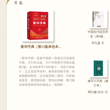
常 备
中国古代语言学
史（第4版...
何九盈
著
新华字典（第13版单色本...
《新华字典》是新中国第一部现代汉语规范
字典，1953年出版，1957年商务印书馆出版
新1版。全书收单字13000多个、词语3300多
个；正文按音序排列，备有部首检字表；内
有插图和附录；正文每页附二维码，可听标
准发音，看笔顺动画，查知识讲解。第13版
难字小字典（修
在保持原有特色的基础上，根据时...
订本）
周行健
(编著) 著