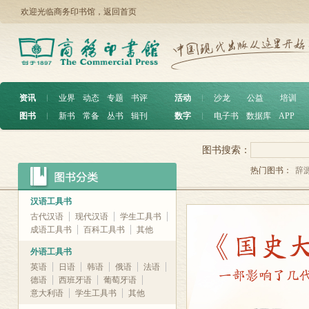
欢迎光临商务印书馆，
返回首页
资讯
︱
业界
动态
专题
书评
活动
︱
沙龙
公益
培训
图书
︱
新书
常备
丛书
辑刊
数字
︱
电子书
数据库
APP
图书搜索：
热门图书：
辞
汉语工具书
古代汉语
现代汉语
学生工具书
成语工具书
百科工具书
其他
外语工具书
英语
日语
韩语
俄语
法语
德语
西班牙语
葡萄牙语
意大利语
学生工具书
其他