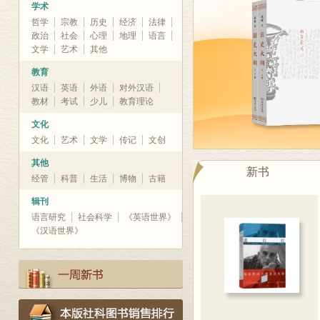
学术
哲学
宗教
历史
经济
法律
政治
社会
心理
地理
语言
文学
艺术
其他
教育
汉语
英语
外语
对外汉语
教材
考试
少儿
教育理论
文化
文化
艺术
文学
传记
文创
其他
新书
经管
科普
生活
博物
古籍
辑刊
语言研究
社会科学
《英语世界》
《汉语世界》