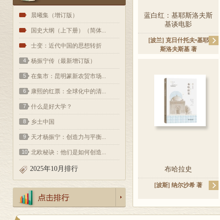
1
晨曦集（增订版）
蓝白红：基耶斯洛夫斯
基谈电影
2
国史大纲（上下册）（简体...
[波兰]
克日什托夫•基耶
3
士变：近代中国的思想转折
斯洛夫斯基
著
4
杨振宁传（最新增订版）
5
在集市：昆明篆新农贸市场...
6
康熙的红票：全球化中的清...
7
什么是好大学？
8
乡土中国
9
天才杨振宁：创造力与平衡...
10
北欧秘诀：他们是如何创造...
2025年10月排行
布哈拉史
[波斯]
纳尔沙希
著