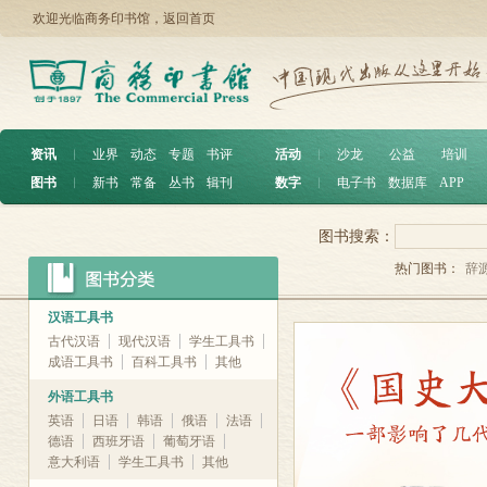
欢迎光临商务印书馆，
返回首页
资讯
︱
业界
动态
专题
书评
活动
︱
沙龙
公益
培训
图书
︱
新书
常备
丛书
辑刊
数字
︱
电子书
数据库
APP
图书搜索：
热门图书：
辞
汉语工具书
古代汉语
现代汉语
学生工具书
成语工具书
百科工具书
其他
外语工具书
英语
日语
韩语
俄语
法语
德语
西班牙语
葡萄牙语
意大利语
学生工具书
其他