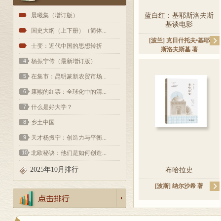
1
晨曦集（增订版）
蓝白红：基耶斯洛夫斯
基谈电影
2
国史大纲（上下册）（简体...
[波兰]
克日什托夫•基耶
3
士变：近代中国的思想转折
斯洛夫斯基
著
4
杨振宁传（最新增订版）
5
在集市：昆明篆新农贸市场...
6
康熙的红票：全球化中的清...
7
什么是好大学？
8
乡土中国
9
天才杨振宁：创造力与平衡...
10
北欧秘诀：他们是如何创造...
2025年10月排行
布哈拉史
[波斯]
纳尔沙希
著