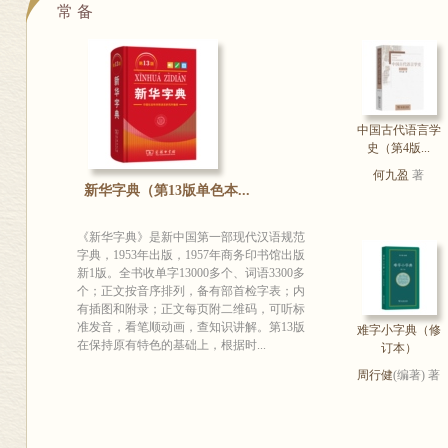
常 备
中国古代语言学
史（第4版...
何九盈
著
新华字典（第13版单色本...
《新华字典》是新中国第一部现代汉语规范
字典，1953年出版，1957年商务印书馆出版
新1版。全书收单字13000多个、词语3300多
个；正文按音序排列，备有部首检字表；内
有插图和附录；正文每页附二维码，可听标
准发音，看笔顺动画，查知识讲解。第13版
难字小字典（修
在保持原有特色的基础上，根据时...
订本）
周行健
(编著) 著