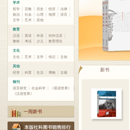
学术
哲学
宗教
历史
经济
法律
政治
社会
心理
地理
语言
文学
艺术
其他
教育
汉语
英语
外语
对外汉语
教材
考试
少儿
教育理论
文化
文化
艺术
文学
传记
文创
其他
新书
经管
科普
生活
博物
古籍
辑刊
语言研究
社会科学
《英语世界》
《汉语世界》