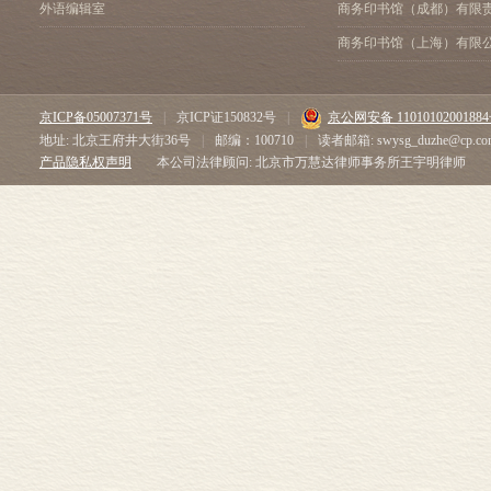
外语编辑室
商务印书馆（成都）有限
商务印书馆（上海）有限
京ICP备05007371号
|
京ICP证150832号
|
京公网安备 1101010200188
地址: 北京王府井大街36号
|
邮编：100710
|
读者邮箱: swysg_duzhe@cp.co
产品隐私权声明
本公司法律顾问: 北京市万慧达律师事务所王宇明律师