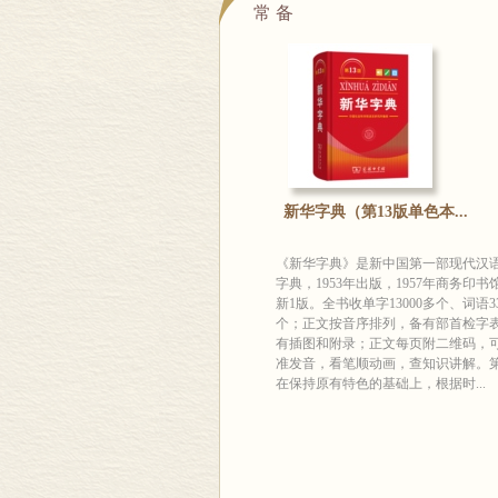
常 备
新华字典（第13版单色本...
《新华字典》是新中国第一部现代汉
字典，1953年出版，1957年商务印书
新1版。全书收单字13000多个、词语33
个；正文按音序排列，备有部首检字
有插图和附录；正文每页附二维码，
准发音，看笔顺动画，查知识讲解。第
在保持原有特色的基础上，根据时...