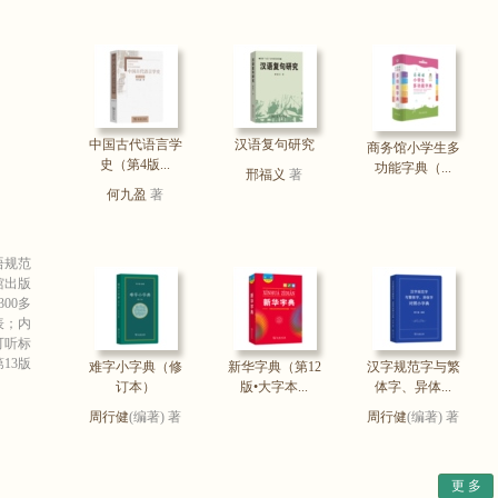
中国古代语言学
汉语复句研究
商务馆小学生多
史（第4版...
功能字典（...
邢福义
著
何九盈
著
语规范
馆出版
00多
表；内
可听标
13版
难字小字典（修
新华字典（第12
汉字规范字与繁
订本）
版•大字本...
体字、异体...
周行健
(编著) 著
周行健
(编著) 著
更 多