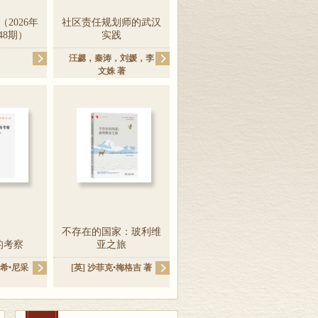
2026年
社区责任规划师的武汉
48期）
实践
汪勰
，
秦涛
，
刘媛
，
李
文姝
著
不存在的国家：玻利维
的考察
亚之旅
希•尼采
[英]
沙菲克•梅格吉
著