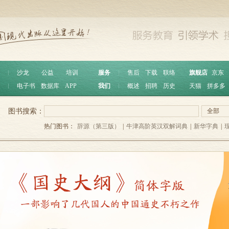
︱
沙龙
公益
培训
服务
︱
售后
下载
联络
旗舰店
京东
︱
电子书
数据库
APP
我们
︱
概述
招聘
历史
天猫
拼多多
图书搜索：
全部
热门图书：
辞源（第三版）
|
牛津高阶英汉双解词典
|
新华字典
|