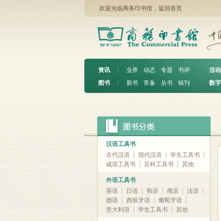
欢迎光临商务印书馆，
返回首页
资讯
︱
业界
动态
专题
书评
活动
图书
︱
新书
常备
丛书
辑刊
数字
汉语工具书
古代汉语
现代汉语
学生工具书
成语工具书
百科工具书
其他
外语工具书
英语
日语
韩语
俄语
法语
德语
西班牙语
葡萄牙语
意大利语
学生工具书
其他