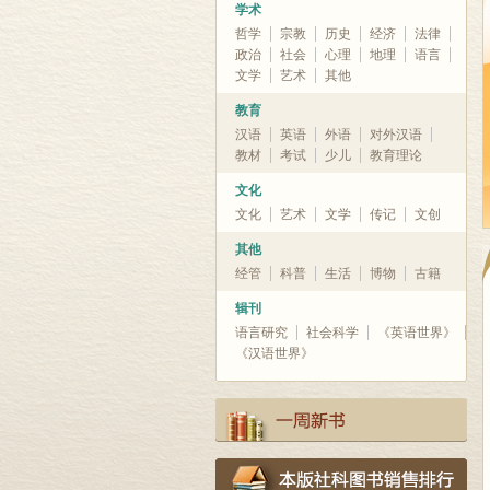
学术
哲学
宗教
历史
经济
法律
政治
社会
心理
地理
语言
文学
艺术
其他
教育
汉语
英语
外语
对外汉语
教材
考试
少儿
教育理论
文化
文化
艺术
文学
传记
文创
其他
经管
科普
生活
博物
古籍
辑刊
语言研究
社会科学
《英语世界》
《汉语世界》