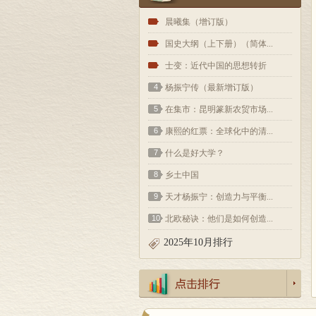
1
晨曦集（增订版）
2
国史大纲（上下册）（简体...
3
士变：近代中国的思想转折
4
杨振宁传（最新增订版）
5
在集市：昆明篆新农贸市场...
6
康熙的红票：全球化中的清...
7
什么是好大学？
8
乡土中国
9
天才杨振宁：创造力与平衡...
10
北欧秘诀：他们是如何创造...
2025年10月排行