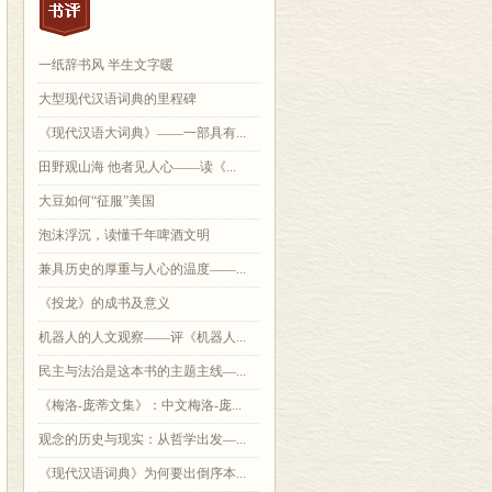
一纸辞书风 半生文字暖
大型现代汉语词典的里程碑
《现代汉语大词典》——一部具有...
田野观山海 他者见人心——读《...
大豆如何“征服”美国
泡沫浮沉，读懂千年啤酒文明
兼具历史的厚重与人心的温度——...
《投龙》的成书及意义
机器人的人文观察——评《机器人...
民主与法治是这本书的主题主线—...
《梅洛-庞蒂文集》：中文梅洛-庞...
观念的历史与现实：从哲学出发—...
《现代汉语词典》为何要出倒序本...