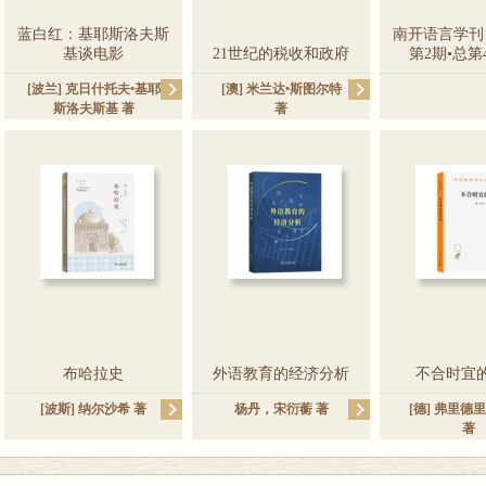
蓝白红：基耶斯洛夫斯
南开语言学刊（
基谈电影
21世纪的税收和政府
第2期•总第
[波兰]
克日什托夫•基耶
[澳]
米兰达•斯图尔特
斯洛夫斯基
著
著
布哈拉史
外语教育的经济分析
不合时宜
[波斯]
纳尔沙希
著
杨丹
，
宋衍蘅
著
[德]
弗里德里
著