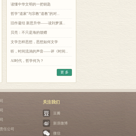
读懂中华文明的一把钥匙
哲学“道家”与宗教“道教”的对...
旧作凝结 新思升华——读刘梦溪...
贝壳：不只是海的馈赠
文学怎样思想，思想如何文学
听，时间流淌的声音——评《时间...
AI时代，哲学何为？
更 多
司
关注我们
司
豆瓣
司
新浪微博
责任公司
微信