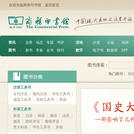
欢迎光临商务印书馆，
返回首页
资讯
︱
业界
动态
专题
书评
活动
︱
沙龙
公益
培训
图书
︱
新书
常备
丛书
辑刊
数字
︱
电子书
数据库
APP
图书搜索：
热门图书：
辞
汉语工具书
古代汉语
现代汉语
学生工具书
成语工具书
百科工具书
其他
外语工具书
英语
日语
韩语
俄语
法语
德语
西班牙语
葡萄牙语
意大利语
学生工具书
其他