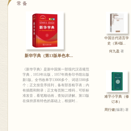
常 备
中国古代语言学
史（第4版...
何九盈
著
新华字典（第13版单色本...
《新华字典》是新中国第一部现代汉语规范
字典，1953年出版，1957年商务印书馆出版
新1版。全书收单字13000多个、词语3300多
个；正文按音序排列，备有部首检字表；内
有插图和附录；正文每页附二维码，可听标
准发音，看笔顺动画，查知识讲解。第13版
难字小字典（修
在保持原有特色的基础上，根据时...
订本）
周行健
(编著) 著