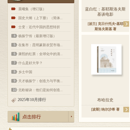
1
晨曦集（增订版）
蓝白红：基耶斯洛夫斯
基谈电影
2
国史大纲（上下册）（简体...
[波兰]
克日什托夫•基耶
3
士变：近代中国的思想转折
斯洛夫斯基
著
4
杨振宁传（最新增订版）
5
在集市：昆明篆新农贸市场...
6
康熙的红票：全球化中的清...
7
什么是好大学？
8
乡土中国
9
天才杨振宁：创造力与平衡...
10
北欧秘诀：他们是如何创造...
2025年10月排行
布哈拉史
[波斯]
纳尔沙希
著