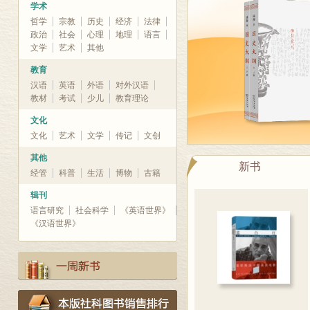
学术
哲学
宗教
历史
经济
法律
政治
社会
心理
地理
语言
文学
艺术
其他
教育
汉语
英语
外语
对外汉语
教材
考试
少儿
教育理论
文化
文化
艺术
文学
传记
文创
其他
新书
经管
科普
生活
博物
古籍
辑刊
语言研究
社会科学
《英语世界》
《汉语世界》