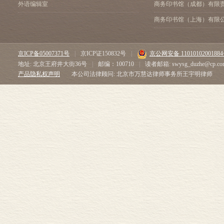
外语编辑室
商务印书馆（成都）有限
商务印书馆（上海）有限
京ICP备05007371号
|
京ICP证150832号
|
京公网安备 1101010200188
地址: 北京王府井大街36号
|
邮编：100710
|
读者邮箱: swysg_duzhe@cp.co
产品隐私权声明
本公司法律顾问: 北京市万慧达律师事务所王宇明律师