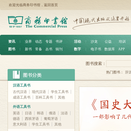
欢迎光临商务印书馆，
返回首页
资讯
︱
业界
动态
专题
书评
活动
︱
沙龙
公益
培训
图书
︱
新书
常备
丛书
辑刊
数字
︱
电子书
数据库
APP
图书搜索：
热门图书：
辞
汉语工具书
古代汉语
现代汉语
学生工具书
成语工具书
百科工具书
其他
外语工具书
英语
日语
韩语
俄语
法语
德语
西班牙语
葡萄牙语
意大利语
学生工具书
其他