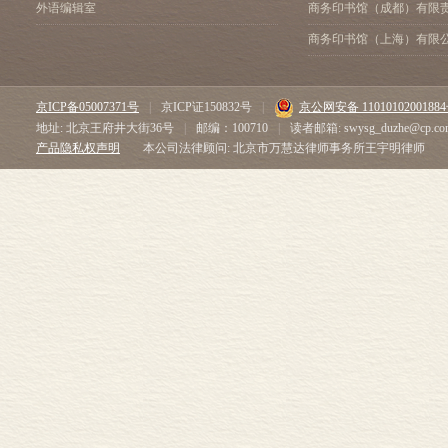
外语编辑室
商务印书馆（成都）有限
商务印书馆（上海）有限
京ICP备05007371号
|
京ICP证150832号
|
京公网安备 1101010200188
地址: 北京王府井大街36号
|
邮编：100710
|
读者邮箱: swysg_duzhe@cp.co
产品隐私权声明
本公司法律顾问: 北京市万慧达律师事务所王宇明律师