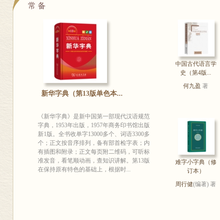
常 备
中国古代语言学
史（第4版...
何九盈
著
新华字典（第13版单色本...
《新华字典》是新中国第一部现代汉语规范
字典，1953年出版，1957年商务印书馆出版
新1版。全书收单字13000多个、词语3300多
个；正文按音序排列，备有部首检字表；内
有插图和附录；正文每页附二维码，可听标
准发音，看笔顺动画，查知识讲解。第13版
难字小字典（修
在保持原有特色的基础上，根据时...
订本）
周行健
(编著) 著