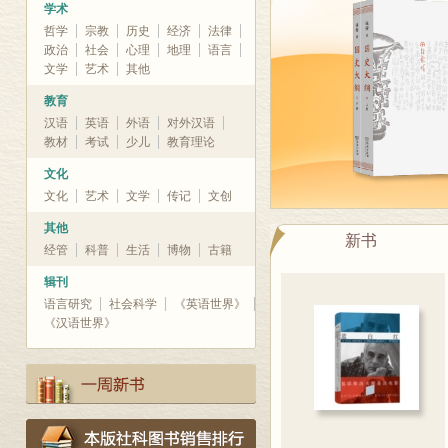
学术
哲学
宗教
历史
经济
法律
政治
社会
心理
地理
语言
文学
艺术
其他
教育
汉语
英语
外语
对外汉语
教材
考试
少儿
教育理论
文化
文化
艺术
文学
传记
文创
其他
新书
经管
科普
生活
博物
古籍
辑刊
语言研究
社会科学
《英语世界》
《汉语世界》