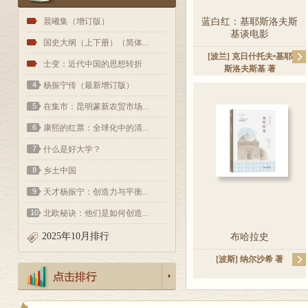
1
晨曦集（增订版）
蓝白红：基耶斯洛夫斯
基谈电影
2
国史大纲（上下册）（简体...
[波兰]
克日什托夫•基耶
3
士变：近代中国的思想转折
斯洛夫斯基
著
4
杨振宁传（最新增订版）
5
在集市：昆明篆新农贸市场...
6
康熙的红票：全球化中的清...
7
什么是好大学？
8
乡土中国
9
天才杨振宁：创造力与平衡...
10
北欧秘诀：他们是如何创造...
2025年10月排行
布哈拉史
[波斯]
纳尔沙希
著