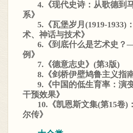
4.《现代史诗：从歌德到
系》
5.《瓦堡岁月(1919-19
术、神话与技术》
6.《到底什么是艺术史？
例》
7.《德意志史》(第3版)
8.《剑桥伊壁鸠鲁主义指
9.《中国的低生育率：演
干预效果》
10.《凯恩斯文集(第15卷
尔传》