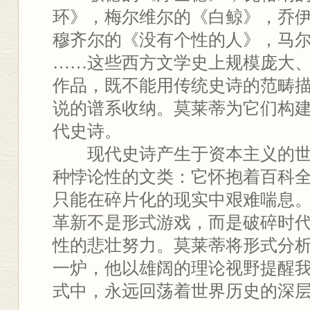
环》，梅尔维尔的《白鲸》，乔
穆齐尔的《没有个性的人》，马
……这些西方文学史上规模庞大
作品，既不能用传统史诗的范畴
说的谱系收纳。莫莱蒂为它们构
代史诗。
现代史诗产生于资本主义的
种悖论性的文类：它怀抱着百科
只能在碎片化的现实中艰难喘息
革新不是形式游戏，而是破碎时
性的悲壮努力。莫莱蒂将形式分
一炉，他以雄阔的理论视野提醒
式中，永远回荡着世界历史的深