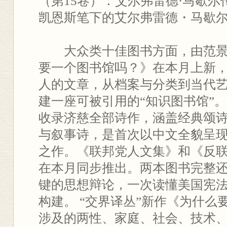
（第15卷）：艾尔弗雷德·马歇
凯恩斯笔下的艾尔弗雷德・马歇
大众类十佳图书方面，由范
要一个图书馆吗？》在本月上新
人的文章，从档案与分类到当代
建一座可被引用的“知识图书馆”
收录济慈全部诗作，涵盖经典颂
与叙事诗，是首次以中文全貌呈
之作。《联邦党人文集》和《反
在本月同步推出。两本图书完整
键的思想辩论，一次读懂美国宪
构建。 “交界译丛”新作《为什么
涉及的两性、家庭、社会、技术