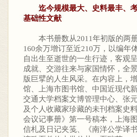
迄今规模最大、史料最丰、
基础性文献
本书册数从2011年初版的两
160余万增订至近210万，以编
自出生至逝世的一生行迹，客观
成就、交游往来与家国情怀，全
版巨擘的人生风采。在内容上，
馆、上海市图书馆、中国近现代
交通大学档案文博管理中心、张
及个人收藏家珍藏的未刊档案史
会议记事册》第一号稿本，上海
信札及日记夹笺、《南洋公学译