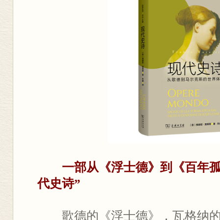
一部从《浮士德》到《百年孤
代史诗”
歌德的《浮士德》，瓦格纳