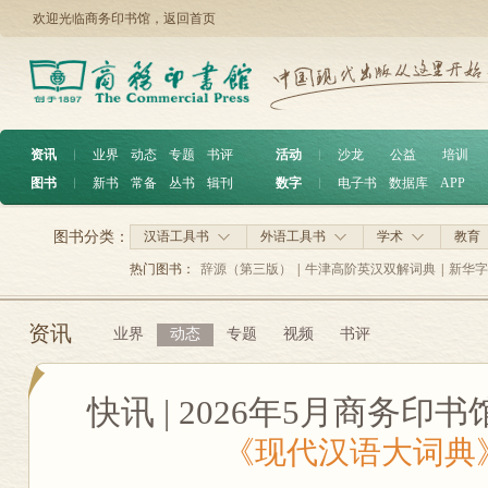
欢迎光临商务印书馆，
返回首页
资讯
︱
业界
动态
专题
书评
活动
︱
沙龙
公益
培训
图书
︱
新书
常备
丛书
辑刊
数字
︱
电子书
数据库
APP
图书分类：
汉语工具书
外语工具书
学术
教育
热门图书：
辞源（第三版）
|
牛津高阶英汉双解词典
|
新华字
资讯
业界
动态
专题
视频
书评
快讯 | 2026年5月商务
《现代汉语大词典