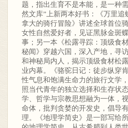
题，指出生育不是本能，是一种需
然文库”上新两本好书：《万里追
拿大的骑行冒险》讲述全球首位
女性自然爱好者，见证黑脉金斑
事；另一本《松露寻踪：顶级食
秘闻》穿越六国，深入产地，寻
和神秘局内人，揭示顶级食材松
业内幕。《骆驼日记：徒步纵穿
性气息和饱满生命力的旅行文学
照当代青年的独立选择和生存状
学、哲学与宗教思想融为一体，
命体，批判贪婪的开发史，倡导
理。《地理学简史》是一部写给
的地理学简史。从古希腊到人类