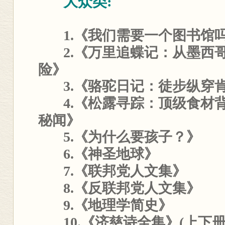
大众类:
1.《我们需要一个图书馆
2.《万里追蝶记：从墨西
险》
3.《骆驼日记：徒步纵穿
4.《松露寻踪：顶级食材
秘闻》
5.《为什么要孩子？》
6.《神圣地球》
7.《联邦党人文集》
8.
《反联邦党人文集》
9.
《地理学简史》
10.
《济慈诗全集》(上下册