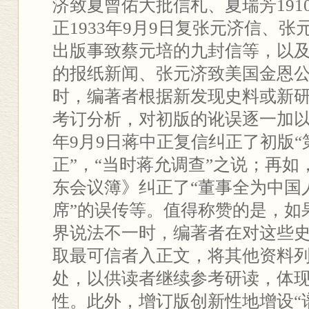
济致夏曾佑大批信札、夏瑞芳191
正1933年9月9日复张元济信、
出版事致蔡元培的九封信等，以
的报纸新闻、张元济致美国金恩
时，编著者根据新发现史料或新
考订分析，对初版的讹误逐一加以订
年9月9日蒋中正复信纠正了初版
正”，“当时蒋允调查”之说；再
东会议簿》纠正了“董事全为中国
席”的误传等。值得称赞的是，如
界说法不一时，编著者在对这些
取最可信者入正文，将其他资料
处，以供读者继续参考研读，体
性。此外，增订版创新性地增设“谱后